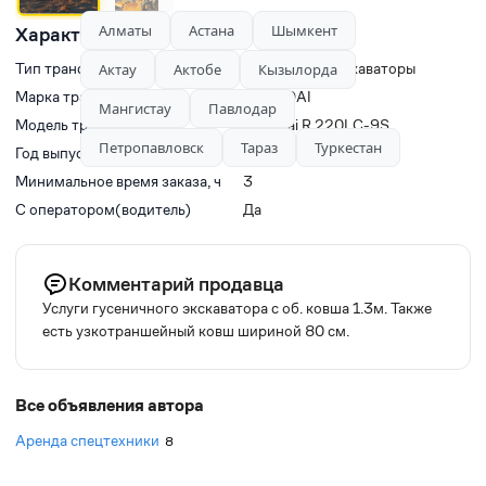
Алматы
Астана
Шымкент
Характеристики
Тип транспорта
Гусеничные экскаваторы
Актау
Актобе
Кызылорда
Марка транспорта
HYUNDAI
Мангистау
Павлодар
Модель транспорта
Hyundai R 220LC-9S
Петропавловск
Тараз
Туркестан
Год выпуска
2013
Минимальное время заказа, ч
3
С оператором(водитель)
Да
Комментарий продавца
Услуги гусеничного экскаватора с об. ковша 1.3м. Также
есть узкотраншейный ковш шириной 80 см.
Все объявления автора
Аренда спецтехники
8