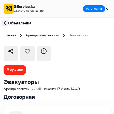
GService.kz
✕
Установить
Скачать приложение
Объявления
Главная
Аренда спецтехники
Эвакуаторы
В архиве
Эвакуаторы
Аренда спецтехники
Шымкент
17 Июль 14:49
Договорная