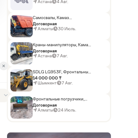
погрузчики,Мини-
Астана
4 Авг.
погрузчики,Горные
комбайны
Самосвалы, Камаз
АГП-29РТ (шасси
Договорная
KАМАЗ-43114 6x6)
Алматы
30 Июль.
Краны-манипуляторы, Камаз
Евро-2
Договорная
Астана
7 Авг.
✕
SDLG LG953F, Фронтальные
погрузчики
14 000 000 ₸
Шымкент
7 Авг.
Фронтальные погрузчики,
Sunward ZYJ 320
Договорная
Алматы
24 Июль.