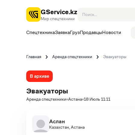
GService.kz
Мир спецтехники
Спецтехника
Заявка
Груз
Продавцы
Новости
Главная
Аренда спецтехники
Эвакуаторы
В архиве
Эвакуаторы
Аренда спецтехники
Астана
18 Июль 11:11
Аслан
Казахстан, Астана