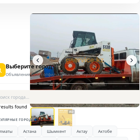
Выберите город
Объявления будут отфильтрованы по городу
1 / 2
results found
AD
УЛЯРНЫЕ ГОРОДА
лматы
Астана
Шымкент
Актау
Актобе