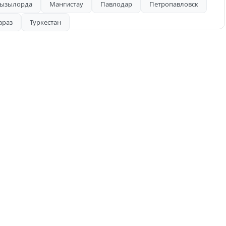
ызылорда
Мангистау
Павлодар
Петропавловск
араз
Туркестан