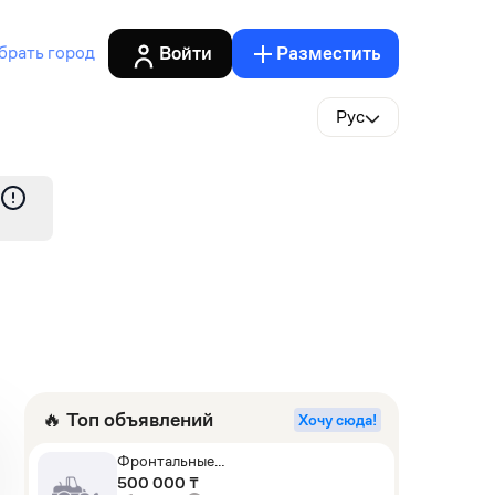
Войти
Разместить
брать город
Рус
🔥 Топ объявлений
Хочу сюда!
Фронтальные
погрузчики,Экскаваторы-
500 000 ₸