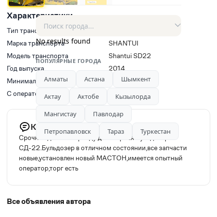
Характеристики
Тип транспорта
Бульдозеры
No results found
Марка транспорта
SHANTUI
Модель транспорта
Shantui SD22
ПОПУЛЯРНЫЕ ГОРОДА
Год выпуска
2014
Алматы
Астана
Шымкент
Минимальное время заказа, ч
3
С оператором(водитель)
Да
Актау
Актобе
Кызылорда
Мангистау
Павлодар
Комментарий продавца
Петропавловск
Тараз
Туркестан
Срочно сдаётся в аренду договорная Бульдозер
СД-22.Бульдозер в отличном состоянии,все запчасти
новые,установлен новый МАСТОН,имеется опытный
оператор,торг есть
Все объявления автора