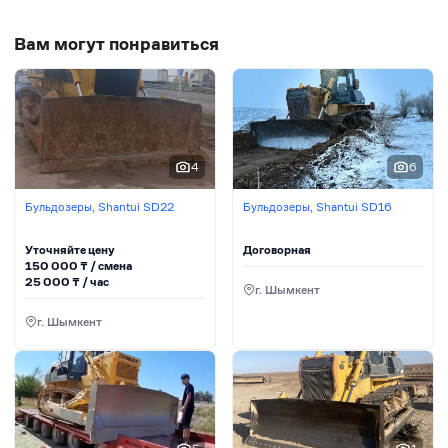
Вам могут понравиться
4
6
Бульдозеры, Shantui SD22
Бульдозеры, Shantui SD16
Уточняйте цену
Договорная
150 000
₸ / сменa
25 000
₸ / час
г. Шымкент
г. Шымкент