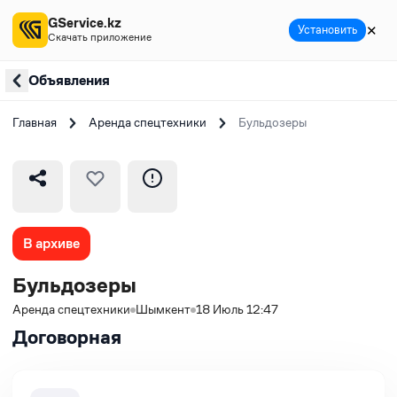
GService.kz
✕
Установить
Скачать приложение
Объявления
Главная
Аренда спецтехники
Бульдозеры
В архиве
Бульдозеры
Аренда спецтехники
Шымкент
18 Июль 12:47
Договорная