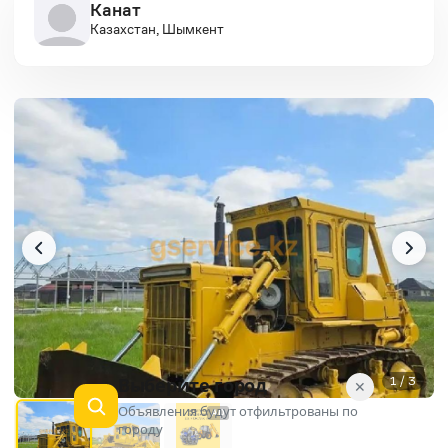
Канат
Казахстан, Шымкент
Выберите город
1 / 3
✕
Объявления будут отфильтрованы по
AD
городу