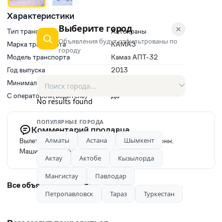
Характеристики
Выберите город
✕
Тип транспорта
Автокраны
Объявления будут отфильтрованы по
Марка транспорта
КАМАЗ
городу
Модель транспорта
Камаз АПТ-32
Год выпуска
2013
Минимальное время заказа, ч
3
С оператором(водитель)
Да
No results found
ПОПУЛЯРНЫЕ ГОРОДА
Комментарий продавца
Алматы
Астана
Шымкент
Вылет стрелы 21,7м. Грузоподъёмность 25тонн.
Машинист профи.
Актау
Актобе
Кызылорда
Мангистау
Павлодар
Все объявления автора
Петропавловск
Тараз
Туркестан