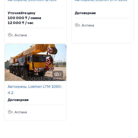
Уточняйте цену
Договорная
100 000
₸ / сменa
12 000
₸ / час
г. Астана
г. Астана
2
Автокраны, Liebherr LTM 1090-
4.2
Договорная
г. Астана