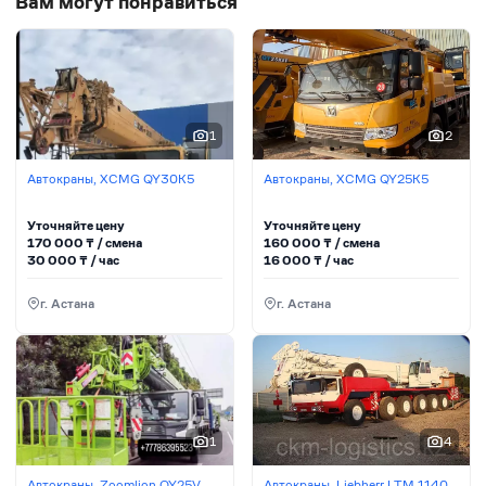
Вам могут понравиться
1
2
Автокраны, XCMG QY30K5
Автокраны, XCMG QY25K5
Уточняйте цену
Уточняйте цену
170 000
₸ / сменa
160 000
₸ / сменa
30 000
₸ / час
16 000
₸ / час
г. Астана
г. Астана
1
4
Автокраны, Zoomlion QY25V
Автокраны, Liebherr LTM 1140