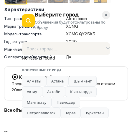
Характеристики
Выберите город
✕
Тип транспорта
Автокраны
Объявления будут отфильтрованы по
Марка транспорта
XCMG
городу
Модель транспорта
XCMG QY25K5
Год выпуска
2020
Минимальное время заказа, ч
3
С оператором(водитель)
Да
No results found
ПОПУЛЯРНЫЕ ГОРОДА
Комментарий продавца
Алматы
Астана
Шымкент
Предлагаем услуги автокрана с оператором со стажем
20лет
Актау
Актобе
Кызылорда
Мангистау
Павлодар
Все объявления автора
Петропавловск
Тараз
Туркестан