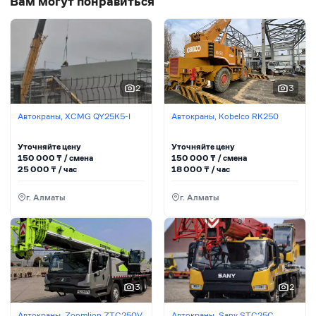
Вам могут понравиться
2
3
Автокраны, XCMG QY25K5-I
Автокраны, Kobelco RK250
Уточняйте цену
Уточняйте цену
150 000
₸ / сменa
150 000
₸ / сменa
25 000
₸ / час
18 000
₸ / час
г. Алматы
г. Алматы
3
2
Автокраны, Zoomlion ZTC250V
Автокраны, Sany STC25C