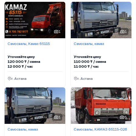
1
1
Самосвалы, Камаз 65115
Самосвалы, камаз
Уточняйте цену
Уточняйте цену
120 000
₸ / сменa
110 000
₸ / сменa
12 000
₸ / час
11 000
₸ / час
г. Астана
г. Астана
1
5
Самосвалы, камаз
Самосвалы, КАМАЗ 65115-026