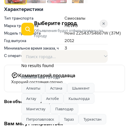
Характеристики
Тип транспорта
Самосвалы
Выберите город
✕
Марка транспорта
HOWO
Объявления будут отфильтрованы по
Модель транспорта
Howo ZZ5437S4667W (37M)
городу
Год выпуска
2012
Минимальное время заказа, ч
3
С оператором(водитель)
Да
No results found
Комментарий продавца
ПОПУЛЯРНЫЕ ГОРОДА
Хороший состояние срочно
Алматы
Астана
Шымкент
Актау
Актобе
Кызылорда
Все объявления автора
Мангистау
Павлодар
Петропавловск
Тараз
Туркестан
Вам могут понравиться