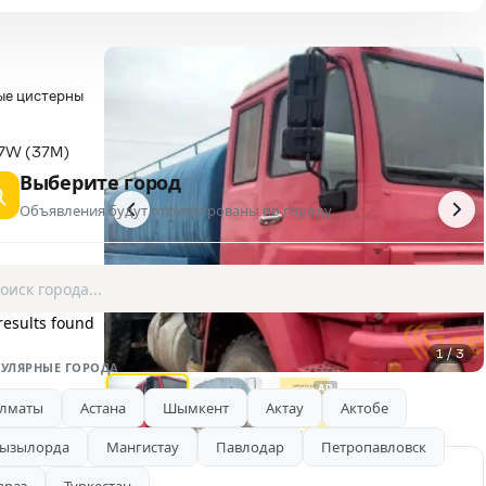
ые цистерны
7W (37M)
Выберите город
Объявления будут отфильтрованы по городу
results found
1 / 3
УЛЯРНЫЕ ГОРОДА
AD
лматы
Астана
Шымкент
Актау
Актобе
ызылорда
Мангистау
Павлодар
Петропавловск