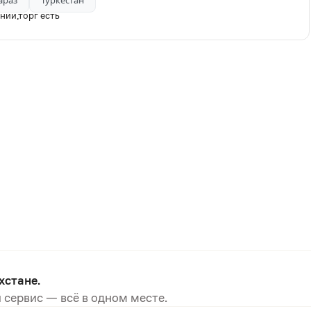
араз
Туркестан
нии,торг есть
хстане.
 сервис — всё в одном месте.