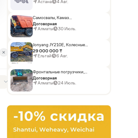
погрузчики,Мини-
Астана
4 Авг.
погрузчики,Горные
комбайны
Самосвалы, Камаз
АГП-29РТ (шасси
Договорная
KАМАЗ-43114 6x6)
Алматы
30 Июль.
Jonyang JY210E, Колесные
экскаваторы
29 000 000 ₸
✕
Ельтай
6 Авг.
Фронтальные погрузчики,
Sunward ZYJ 320
Договорная
Алматы
24 Июль.