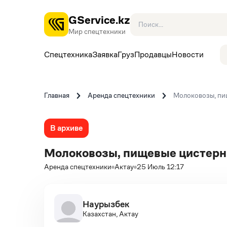
GService.kz
Мир спецтехники
Спецтехника
Заявка
Груз
Продавцы
Новости
Главная
Аренда спецтехники
Молоковозы, пи
В архиве
Молоковозы, пищевые цистер
Аренда спецтехники
Актау
25 Июль 12:17
Наурызбек
Казахстан, Актау