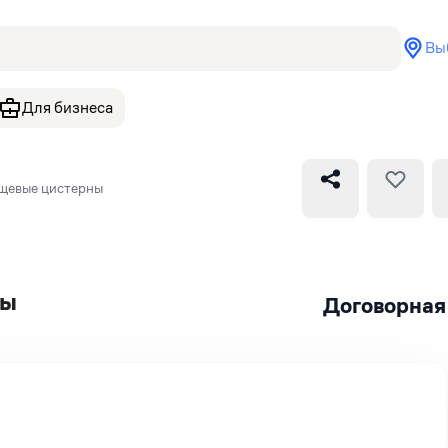
Вы
Для бизнеса
щевые цистерны
ны
Договорная