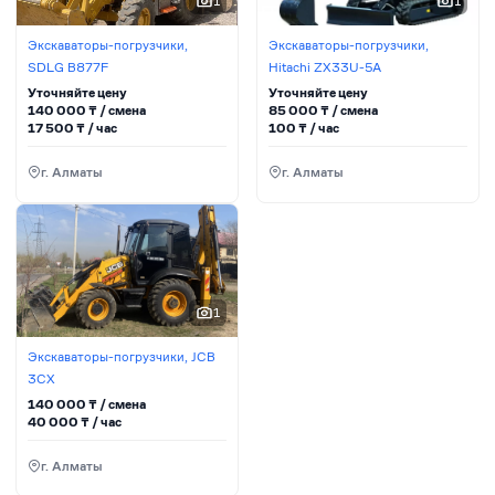
1
1
Экскаваторы-погрузчики,
Экскаваторы-погрузчики,
SDLG B877F
Hitachi ZX33U-5A
Уточняйте цену
Уточняйте цену
140 000
₸ / сменa
85 000
₸ / сменa
17 500
₸ / час
100
₸ / час
г. Алматы
г. Алматы
1
Экскаваторы-погрузчики, JCB
3CX
140 000
₸ / сменa
40 000
₸ / час
г. Алматы