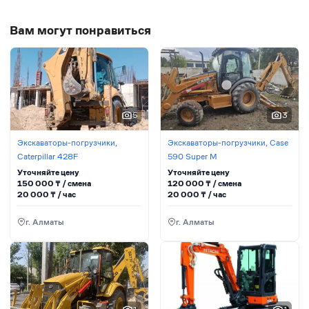
Вам могут понравиться
5
3
Экскаваторы-погрузчики,
Экскаваторы-погрузчики, Case
Caterpillar 428F
590 Super M
Уточняйте цену
Уточняйте цену
150 000
₸ / сменa
120 000
₸ / сменa
20 000
₸ / час
20 000
₸ / час
г. Алматы
г. Алматы