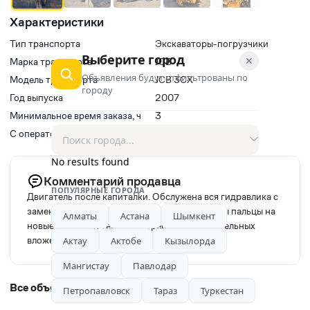
Характеристики
Тип транспорта
Экскаваторы-погрузчики
Выберите город
✕
Марка транспорта
JCB
Объявления будут отфильтрованы по
Модель транспорта
JCB 3CX
городу
Год выпуска
2007
Минимальное время заказа, ч
3
С оператором(водитель)
Да
No results found
Комментарий продавца
ПОПУЛЯРНЫЕ ГОРОДА
Двигатель после капиталки. Обслужена вся гидравлика с
заменой жидкостей фильтров и тд. Заменены пальцы на
Алматы
Астана
Шымкент
новые обслужен телескоп. Требует незначительных
вложений в данный момент работает
Актау
Актобе
Кызылорда
Мангистау
Павлодар
Все объявления автора
Петропавловск
Тараз
Туркестан