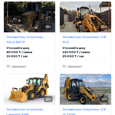
1
4
Экскаваторы-погрузчики,
Экскаваторы-погрузчики, JCB
SDLG B877F
3CX
Уточняйте цену
Уточняйте цену
80 000
₸ / сменa
120 000
₸ / сменa
15 000
₸ / час
25 000
₸ / час
г. Шымкент
г. Шымкент
1
1
Экскаваторы-погрузчики,
Экскаваторы-погрузчики, JCB
Caterpillar 428E
JS 130W