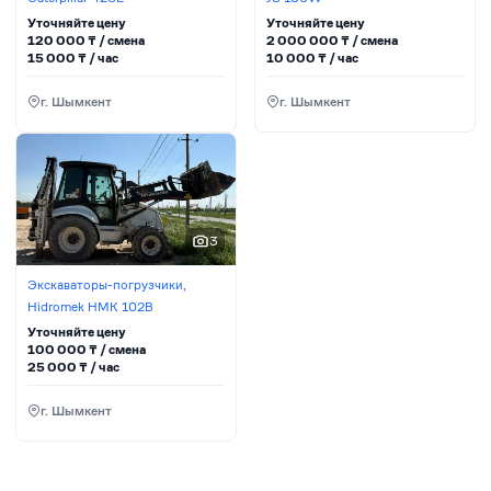
Уточняйте цену
Уточняйте цену
120 000
₸ / сменa
2 000 000
₸ / сменa
15 000
₸ / час
10 000
₸ / час
г. Шымкент
г. Шымкент
3
Экскаваторы-погрузчики,
Hidromek HMK 102B
Уточняйте цену
100 000
₸ / сменa
25 000
₸ / час
г. Шымкент