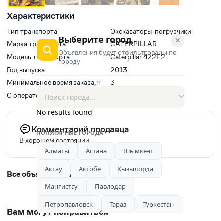
Характеристики
Тип транспорта
Экскаваторы-погрузчики
Выберите город
✕
Марка транспорта
CATERPILLAR
Объявления будут отфильтрованы по
Модель транспорта
Caterpillar 422F2
городу
Год выпуска
2013
Минимальное время заказа, ч
3
С оператором(водитель)
Да
No results found
Комментарий продавца
ПОПУЛЯРНЫЕ ГОРОДА
В хорошем состоянии.
Алматы
Астана
Шымкент
Актау
Актобе
Кызылорда
Все объявления автора
Мангистау
Павлодар
Петропавловск
Тараз
Туркестан
Вам могут понравиться