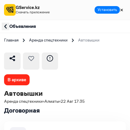
GService.kz
✕
Установить
Скачать приложение
Объявления
Главная
Аренда спецтехники
Автовышки
В архиве
Автовышки
Аренда спецтехники
Алматы
22 Авг 17:35
Договорная