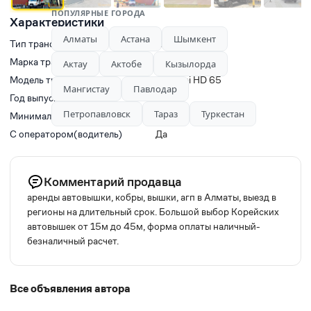
ПОПУЛЯРНЫЕ ГОРОДА
Характеристики
Алматы
Астана
Шымкент
Тип транспорта
Автовышки
Марка транспорта
HYUNDAI
Актау
Актобе
Кызылорда
Модель транспорта
Hyundai HD 65
Мангистау
Павлодар
Год выпуска
2022
Петропавловск
Тараз
Туркестан
Минимальное время заказа, ч
3
С оператором(водитель)
Да
Комментарий продавца
аренды автовышки, кобры, вышки, агп в Алматы, выезд в
регионы на длительный срок. Большой выбор Корейских
автовышек от 15м до 45м, форма оплаты наличный-
безналичный расчет.
Все объявления автора