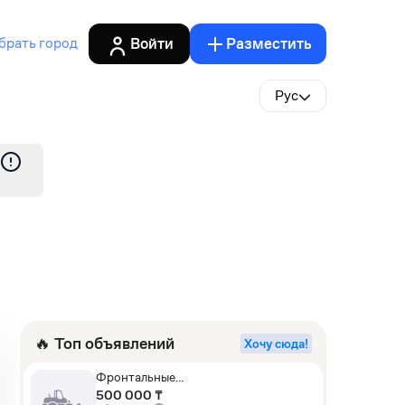
Войти
Разместить
брать город
Рус
🔥 Топ объявлений
Хочу сюда!
Фронтальные
погрузчики,Экскаваторы-
500 000 ₸