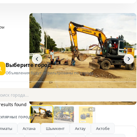
ры
Выберите город
Объявления будут отфильтрованы по городу
1 / 3
results found
AD
УЛЯРНЫЕ ГОРОДА
лматы
Астана
Шымкент
Актау
Актобе