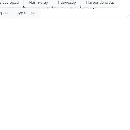
ызылорда
Мангистау
Павлодар
Петропавловск
 куб. М. Работа по городу и области. цена договорная.
араз
Туркестан