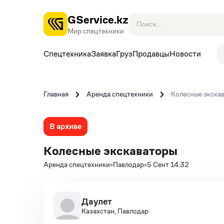
GService.kz
Мир спецтехники
Спецтехника
Заявка
Груз
Продавцы
Новости
Главная
Аренда спецтехники
Колесные экска
В архиве
Колесные экскаваторы
Аренда спецтехники
Павлодар
5 Сент 14:32
Даулет
Казахстан, Павлодар