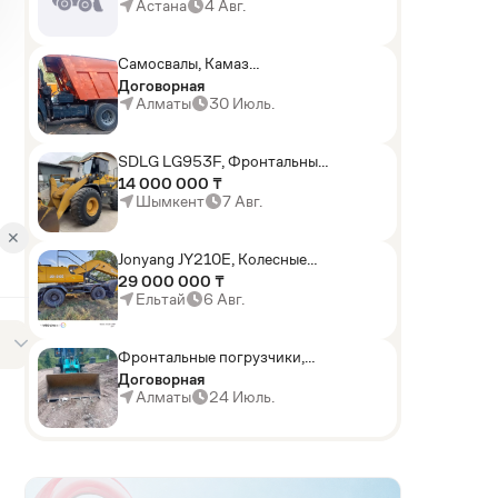
погрузчики,Мини-
Астана
4 Авг.
погрузчики,Горные
комбайны
Самосвалы, Камаз
АГП-29РТ (шасси
Договорная
KАМАЗ-43114 6x6)
Алматы
30 Июль.
SDLG LG953F, Фронтальные
погрузчики
14 000 000 ₸
Шымкент
7 Авг.
✕
Jonyang JY210E, Колесные
экскаваторы
29 000 000 ₸
Ельтай
6 Авг.
Фронтальные погрузчики,
Sunward ZYJ 320
Договорная
Алматы
24 Июль.