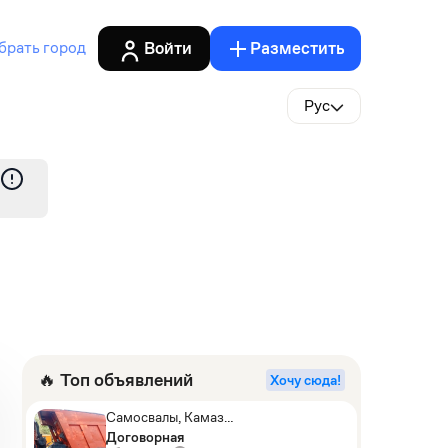
Войти
Разместить
брать город
Рус
🔥 Топ объявлений
Хочу сюда!
Самосвалы, Камаз
АГП-29РТ (шасси
Договорная