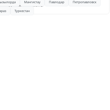
ызылорда
Мангистау
Павлодар
Петропавловск
н предоставляем документы
араз
Туркестан