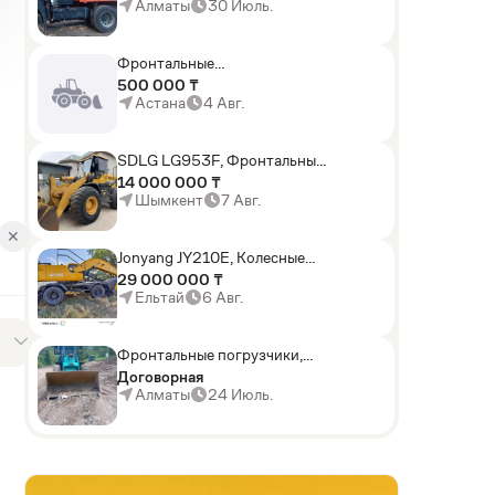
KАМАЗ-43114 6x6)
Алматы
30 Июль.
Фронтальные
погрузчики,Экскаваторы-
500 000 ₸
погрузчики,Мини-
Астана
4 Авг.
погрузчики,Горные
комбайны
SDLG LG953F, Фронтальные
погрузчики
14 000 000 ₸
Шымкент
7 Авг.
✕
Jonyang JY210E, Колесные
экскаваторы
29 000 000 ₸
Ельтай
6 Авг.
Фронтальные погрузчики,
Sunward ZYJ 320
Договорная
Алматы
24 Июль.