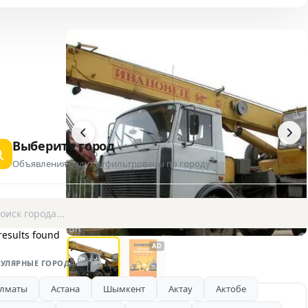
Выберите город
Объявления будут отфильтрованы по городу
1 / 2
results found
AD
УЛЯРНЫЕ ГОРОДА
лматы
Астана
Шымкент
Актау
Актобе