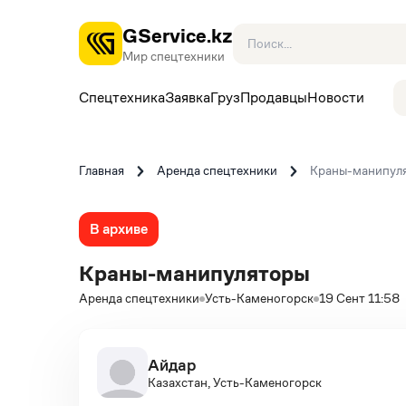
GService.kz
Мир спецтехники
Спецтехника
Заявка
Груз
Продавцы
Новости
Главная
Аренда спецтехники
Краны-манипул
В архиве
Краны-манипуляторы
Аренда спецтехники
Усть-Каменогорск
19 Сент 11:58
Айдар
Казахстан, Усть-Каменогорск