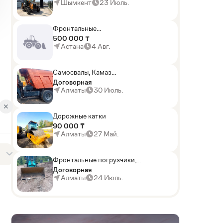
Шымкент
23 Июль.
Фронтальные
погрузчики,Экскаваторы-
500 000 ₸
погрузчики,Мини-
Астана
4 Авг.
погрузчики,Горные
комбайны
Самосвалы, Камаз
АГП-29РТ (шасси
Договорная
KАМАЗ-43114 6x6)
Алматы
30 Июль.
✕
Дорожные катки
90 000 ₸
Алматы
27 Май.
Фронтальные погрузчики,
Sunward ZYJ 320
Договорная
Алматы
24 Июль.