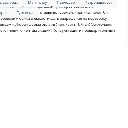
ызылорда
Мангистау
Павлодар
Петропавловск
имеем собственный парк манипуляторов различной
грузку и перевозку стальных гаражей, кирпича, палет, биг
араз
Туркестан
еревозим бочки и ёмкости Есть разрешение на перевозку
лицами. Любая форма оплаты (нал, карты, б/нал) Заключаем
постоянным клиентам скидки! Консультация и предварительный