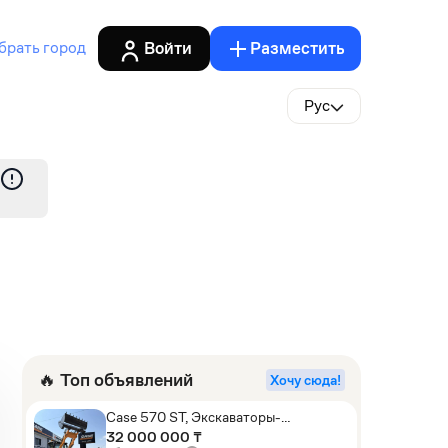
Войти
Разместить
брать город
Рус
🔥 Топ объявлений
Хочу сюда!
Case 570 ST, Экскаваторы-
погрузчики
32 000 000 ₸