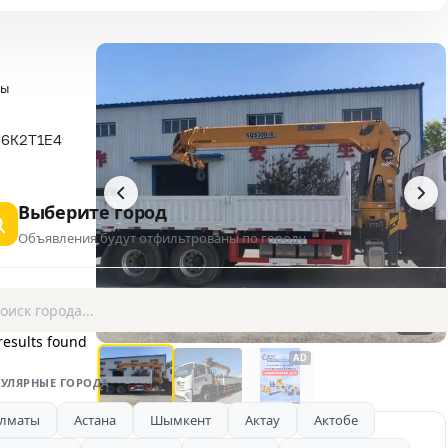
ры
6K2T1E4
Выберите город
Объявления будут отфильтрованы по городу
1 / 3
results found
AD
УЛЯРНЫЕ ГОРОДА
лматы
Астана
Шымкент
Актау
Актобе