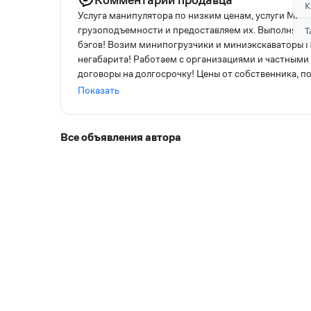
К
Услуга манипулятора по низким ценам, услуги Мы 
грузоподъемности и предоставляем их. Выполняем по
Т
бэгов! Возим минипогрузчики и миниэкскаваторы П
негабарита! Работаем с организациями и частными 
договоры на долгосрочку! Цены от собственника, 
расчёт- бесплатно! Звоните!
Показать
Все объявления автора