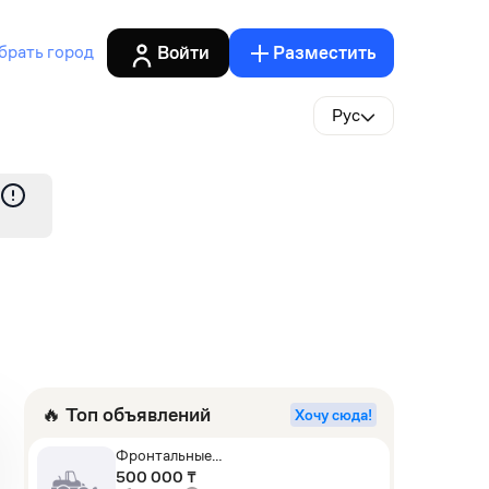
Войти
Разместить
брать город
Рус
🔥 Топ объявлений
Хочу сюда!
Фронтальные
погрузчики,Экскаваторы-
500 000 ₸