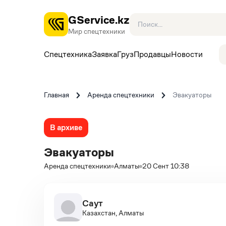
GService.kz
Мир спецтехники
Спецтехника
Заявка
Груз
Продавцы
Новости
Главная
Аренда спецтехники
Эвакуаторы
В архиве
Эвакуаторы
Аренда спецтехники
Алматы
20 Сент 10:38
Саут
Казахстан, Алматы