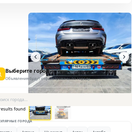
Выберите город
Объявления будут отфильтрованы по городу
1 / 2
AD
results found
УЛЯРНЫЕ ГОРОДА
лматы
Астана
Шымкент
Актау
Актобе