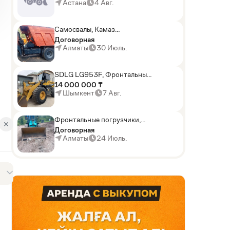
погрузчики,Мини-
Астана
4 Авг.
погрузчики,Горные
комбайны
Самосвалы, Камаз
АГП-29РТ (шасси
Договорная
KАМАЗ-43114 6x6)
Алматы
30 Июль.
SDLG LG953F, Фронтальные
погрузчики
14 000 000 ₸
Шымкент
7 Авг.
Фронтальные погрузчики,
✕
Sunward ZYJ 320
Договорная
Алматы
24 Июль.