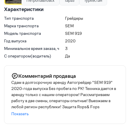
Петропавловск
Тараз
Туркестан
Характеристики
Тип транспорта
Грейдеры
Марка транспорта
SEM
Модель транспорта
SEM 919
Год выпуска
2020
Минимальное время заказа, ч
3
С оператором(водитель)
Да
Комментарий продавца
Сдам в долгосрочную аренду Автогрейдер "SEM 919"
2020-года выпуска Без пробега по РК! Техника дается в
аренду только с нашим оператором! Рассматриваем
работу в две смены, операторы опытные! Выезжаем в
любой регион республики! Защита Rops& Fops
интегрирована в кабину! (защита переворота кабины)
Показать
Модель грейдера SEM 919 Год выпуска — 2020 Колесная
формула — 1х2х3 Габариты (мм) — 11100x2740x3360