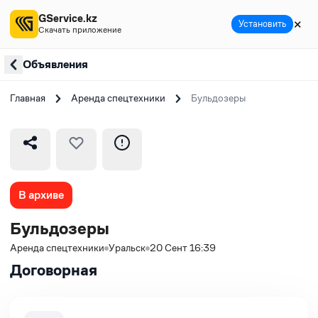
GService.kz
✕
Установить
Скачать приложение
Объявления
Главная
Аренда спецтехники
Бульдозеры
В архиве
Бульдозеры
Аренда спецтехники
Уральск
20 Сент 16:39
Договорная