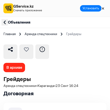
GService.kz
✕
Установить
Скачать приложение
Объявления
Главная
Аренда спецтехники
Грейдеры
В архиве
Грейдеры
Аренда спецтехники
Караганда
23 Сент 16:24
Договорная