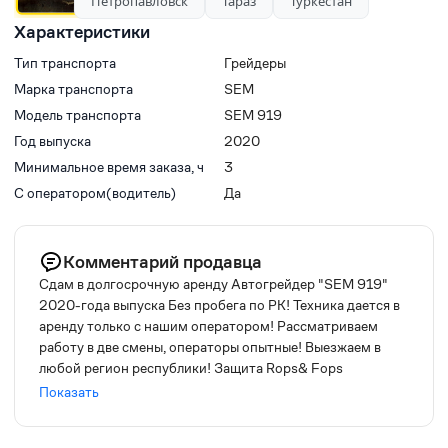
Петропавловск
Тараз
Туркестан
Характеристики
Тип транспорта
Грейдеры
Марка транспорта
SEM
Модель транспорта
SEM 919
Год выпуска
2020
Минимальное время заказа, ч
3
С оператором(водитель)
Да
Комментарий продавца
Сдам в долгосрочную аренду Автогрейдер "SEM 919"
2020-года выпуска Без пробега по РК! Техника дается в
аренду только с нашим оператором! Рассматриваем
работу в две смены, операторы опытные! Выезжаем в
любой регион республики! Защита Rops& Fops
интегрирована в кабину! (защита переворота кабины)
Показать
Модель грейдера SEM 919 Год выпуска — 2020 Колесная
формула — 1х2х3 Габариты (мм) — 11100x2740x3360