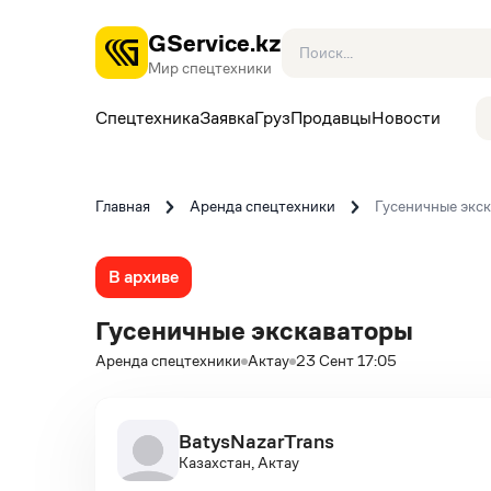
GService.kz
Мир спецтехники
Спецтехника
Заявка
Груз
Продавцы
Новости
Главная
Аренда спецтехники
Гусеничные экс
В архиве
Гусеничные экскаваторы
Аренда спецтехники
Актау
23 Сент 17:05
BatysNazarTrans
Казахстан, Актау