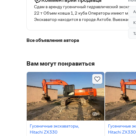
ПОП
Сдам в аренду гусеничный гидравлический экскава
А
22 т Объем ковша 1, 2 куба Операторы имеют мно
Экскаватор находится в городе Актобе. Выезжаем в
К
Т
Все объявления автора
Вам могут понравиться
6
Гусеничные экскаваторы,
Гусеничные эк
Hitachi ZX330
Hitachi ZX330