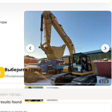
торы
Выберите город
Объявления будут отфильтрованы по городу
1 / 2
AD
results found