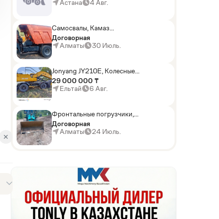
погрузчики,Мини-
Астана
4 Авг.
погрузчики,Горные
комбайны
Самосвалы, Камаз
АГП-29РТ (шасси
Договорная
KАМАЗ-43114 6x6)
Алматы
30 Июль.
Jonyang JY210E, Колесные
экскаваторы
29 000 000 ₸
Ельтай
6 Авг.
Фронтальные погрузчики,
Sunward ZYJ 320
Договорная
Алматы
24 Июль.
✕