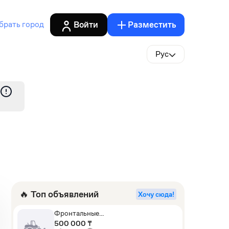
Войти
Разместить
брать город
Рус
🔥 Топ объявлений
Хочу сюда!
Фронтальные
погрузчики,Экскаваторы-
500 000 ₸