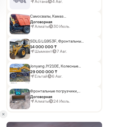
погрузчики,Мини-
Астана
4 Авг.
погрузчики,Горные
комбайны
Самосвалы, Камаз
АГП-29РТ (шасси
Договорная
KАМАЗ-43114 6x6)
Алматы
30 Июль.
SDLG LG953F, Фронтальные
погрузчики
14 000 000 ₸
Шымкент
7 Авг.
Jonyang JY210E, Колесные
экскаваторы
29 000 000 ₸
Ельтай
6 Авг.
Фронтальные погрузчики,
Sunward ZYJ 320
Договорная
Алматы
24 Июль.
✕