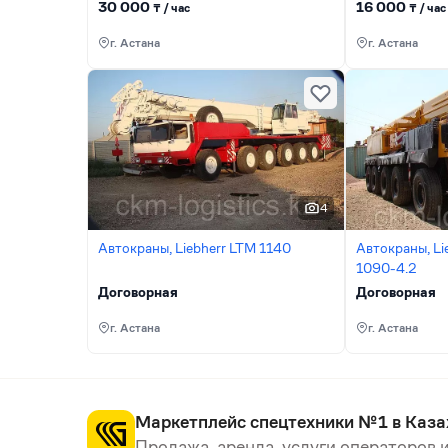
30 000
16 000
₸ / час
₸ / час
г. Астана
г. Астана
4
Автокраны, Liebherr LTM 1140
Автокраны, Li
1090-4.2
Договорная
Договорная
г. Астана
г. Астана
Маркетплейс спецтехники №1 в Каза
Продажа, аренда, услуги операторов и