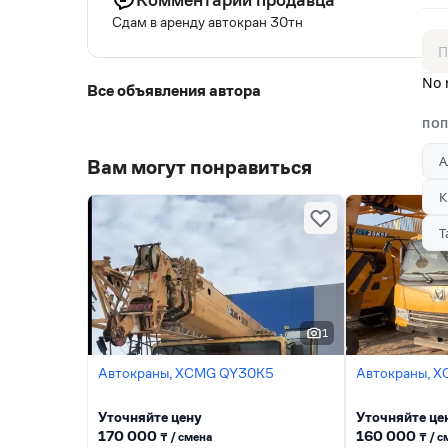
Сдам в аренду автокран 30тн
No 
Все объявления автора
ПОП
А
Вам могут понравиться
К
Т
1
Автокраны, XCMG QY30K5
Автокраны, 
Уточняйте цену
Уточняйте це
170 000
160 000
₸ / сменa
₸ / 