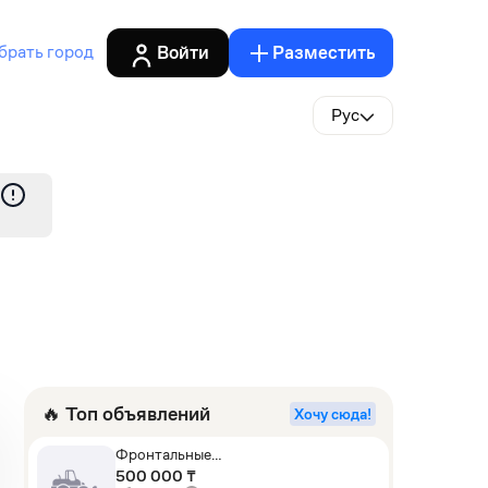
Войти
Разместить
брать город
Рус
🔥 Топ объявлений
Хочу сюда!
Фронтальные
погрузчики,Экскаваторы-
500 000 ₸