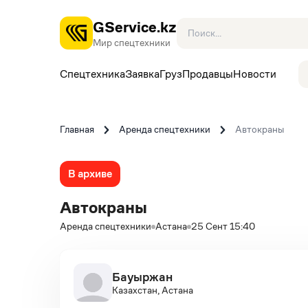
GService.kz
Мир спецтехники
Спецтехника
Заявка
Груз
Продавцы
Новости
Главная
Аренда спецтехники
Автокраны
В архиве
Автокраны
Аренда спецтехники
Астана
25 Сент 15:40
Бауыржан
Казахстан, Астана