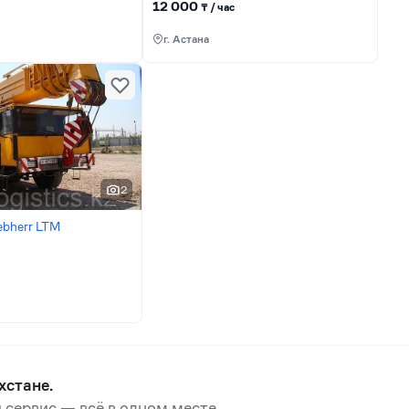
12 000
₸ / час
г. Астана
2
ebherr LTM
хстане.
 сервис — всё в одном месте.