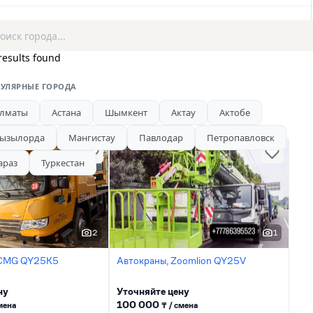
results found
УЛЯРНЫЕ ГОРОДА
лматы
Астана
Шымкент
Актау
Актобе
ызылорда
Мангистау
Павлодар
Петропавловск
араз
Туркестан
2
1
XCMG QY25K5
Автокраны, Zoomlion QY25V
ну
Уточняйте цену
100 000
сменa
₸ / сменa