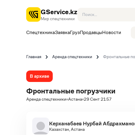
GService.kz
Мир спецтехники
Спецтехника
Заявка
Груз
Продавцы
Новости
Главная
Аренда спецтехники
Фронтальные по
В архиве
Фронтальные погрузчики
Аренда спецтехники
Астана
29 Сент 21:57
Керханабаев Нурбай Абдрахмано
Казахстан, Астана