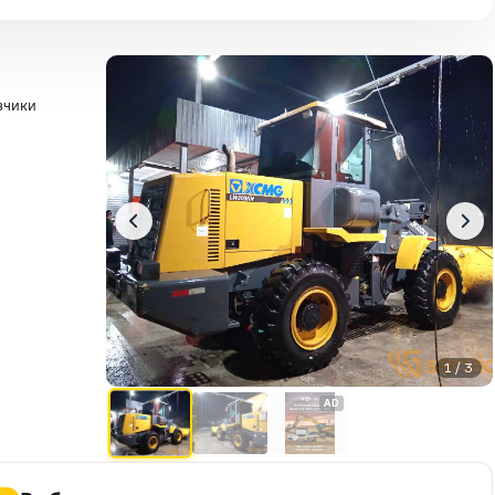
зчики
1 / 3
AD