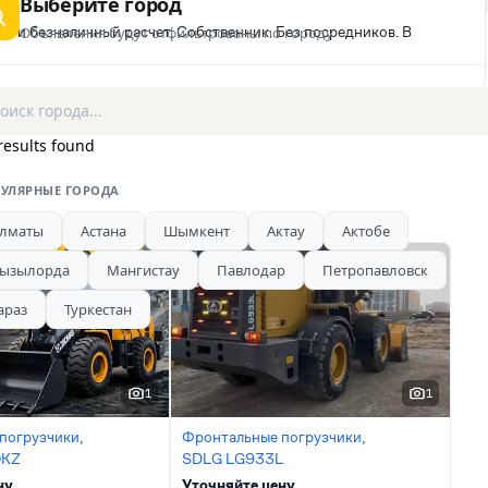
Выберите город
й и безналичный расчет. Собственник. Без посредников. В
Объявления будут отфильтрованы по городу
results found
УЛЯРНЫЕ ГОРОДА
лматы
Астана
Шымкент
Актау
Актобе
ызылорда
Мангистау
Павлодар
Петропавловск
араз
Туркестан
1
1
погрузчики,
Фронтальные погрузчики,
0KZ
SDLG LG933L
ну
Уточняйте цену