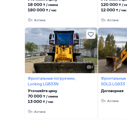
18 000
120 000
₸ / сменa
₸ / 
180 000
12 000
₸ / час
₸ / час
г. Астана
г. Астана
1
Фронтальные погрузчики,
Фронтальные 
Lonking LG833N
SDLG LG933
Уточняйте цену
Договорная
70 000
₸ / сменa
г. Астана
13 000
₸ / час
г. Астана