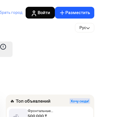
Войти
Разместить
брать город
Рус
🔥 Топ объявлений
Хочу сюда!
Фронтальные
погрузчики,Экскаваторы-
500 000 ₸