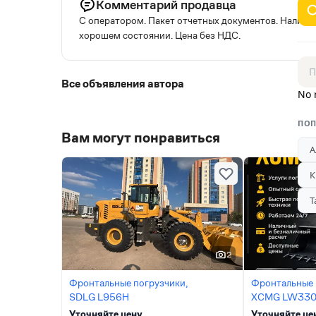
Комментарий продавца
С оператором. Пакет отчетных документов. Наличны
хорошем состоянии. Цена без НДС.
Все объявления автора
No 
ПОП
Вам могут понравиться
А
К
Т
2
Фронтальные погрузчики,
Фронтальные 
SDLG L956H
XCMG LW33
Уточняйте цену
Уточняйте це