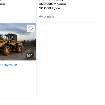
100 000
сменa
₸ / сменa
10 000
₸ / час
г. Астана
3
погрузчики,