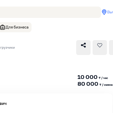
Вы
Для бизнеса
грузчики
10 000
₸ / час
80 000
₸ / сменa
вич