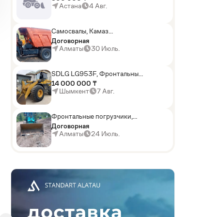
погрузчики,Мини-
Астана
4 Авг.
погрузчики,Горные
комбайны
Самосвалы, Камаз
АГП-29РТ (шасси
Договорная
KАМАЗ-43114 6x6)
Алматы
30 Июль.
SDLG LG953F, Фронтальные
погрузчики
14 000 000 ₸
Шымкент
7 Авг.
Фронтальные погрузчики,
Sunward ZYJ 320
Договорная
Алматы
24 Июль.