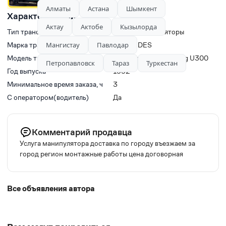
Алматы
Астана
Шымкент
Характеристики
Актау
Актобе
Кызылорда
Тип транспорта
Краны-манипуляторы
Марка транспорта
Мангистау
Павлодар
MERCEDES
Модель транспорта
Mercedes-Benz Unimog U300
Петропавловск
Тараз
Туркестан
Год выпуска
1992
Минимальное время заказа, ч
3
С оператором(водитель)
Да
Комментарий продавца
Услуга манипулятора доставка по городу въезжаем за
город регион монтажные работы цена договорная
Все объявления автора