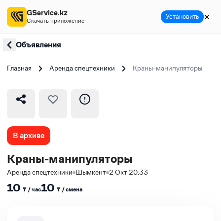
GService.kz
✕
Установить
Скачать приложение
Объявления
Главная
Аренда спецтехники
Краны-манипуляторы
В архиве
Краны-манипуляторы
Аренда спецтехники
Шымкент
2 Окт 20:33
10
10
₸ / час
₸ / сменa