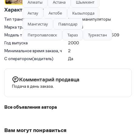
Алматы
Астана
Шымкент
Характеристики
Актау
Актобе
Кызылорда
Тип транспорта
Краны-манипуляторы
Мангистау
Павлодар
Марка транспорта
КАМАЗ
Петропавловск
Тараз
Туркестан
Модель транспорта
АКП-30 (53213) ПМ-509
Год выпуска
2000
Минимальное время заказа, ч
2
С оператором(водитель)
Да
Комментарий продавца
Подача в день заказа.
Все объявления автора
Вам могут понравиться