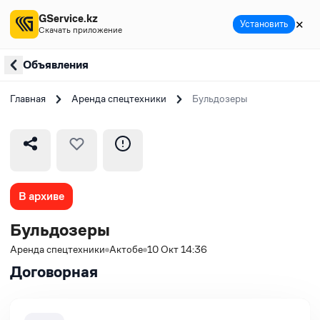
GService.kz
✕
Установить
Скачать приложение
Объявления
Главная
Аренда спецтехники
Бульдозеры
В архиве
Бульдозеры
Аренда спецтехники
Актобе
10 Окт 14:36
Договорная