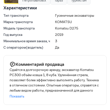
Петропавловск
Тараз
Туркестан
Характеристики
Тип транспорта
Гусеничные экскаваторы
Марка транспорта
KOMATSU
Модель транспорта
Komatsu D275
Год выпуска
2019
Минимальное время заказа, ч
3
С оператором(водитель)
Да
Комментарий продавца
Сдаётся в долгосрочную аренду, экскаватор Komatsu
PC300 объём ковша 1, 8 куба. Удлинённая стрела,
позволяет более эффективно выполнять работу. Техника
в отличном состоянии. Опытные операторы, справятся с
любым видом работы, предназначенной для данного
вида техники. Наличный и безналичный расчёт, НДС. Так
Показать
же есть: -экскаватор Komatsu PC400 объём ковша 2, 4
куба -бульдозера Komatsu D355 массой 56 тонн.