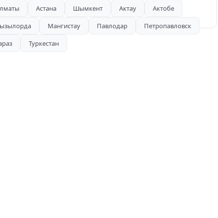
лматы
Астана
Шымкент
Актау
Актобе
ызылорда
Мангистау
Павлодар
Петропавловск
араз
Туркестан