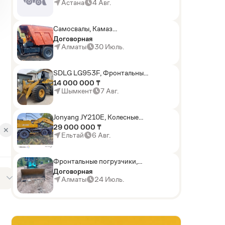
погрузчики,Мини-
Астана
4 Авг.
погрузчики,Горные
комбайны
Самосвалы, Камаз
АГП-29РТ (шасси
Договорная
KАМАЗ-43114 6x6)
Алматы
30 Июль.
SDLG LG953F, Фронтальные
погрузчики
14 000 000 ₸
Шымкент
7 Авг.
Jonyang JY210E, Колесные
экскаваторы
29 000 000 ₸
✕
Ельтай
6 Авг.
Фронтальные погрузчики,
Sunward ZYJ 320
Договорная
Алматы
24 Июль.