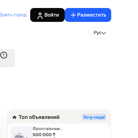
Войти
Разместить
брать город
Рус
🔥 Топ объявлений
Хочу сюда!
Фронтальные
погрузчики,Экскаваторы-
500 000 ₸