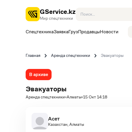
GService.kz
Мир спецтехники
Спецтехника
Заявка
Груз
Продавцы
Новости
Главная
Аренда спецтехники
Эвакуаторы
В архиве
Эвакуаторы
Аренда спецтехники
Алматы
15 Окт 14:18
Асет
Казахстан, Алматы