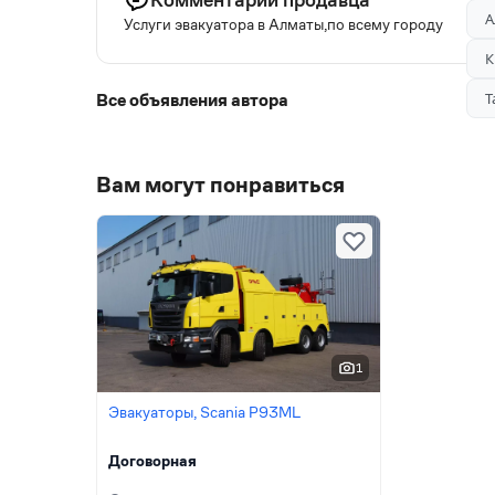
А
Услуги эвакуатора в Алматы,по всему городу
К
Все объявления автора
Т
Вам могут понравиться
1
Эвакуаторы, Scania P93ML
Договорная