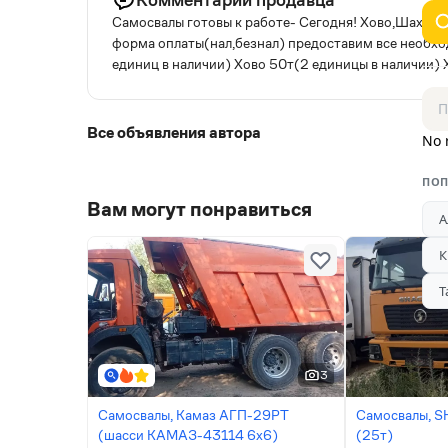
Самосвалы готовы к работе- Сегодня! Хово,Шахма
форма оплаты(нал,безнал) предоставим все необхо
единиц в наличии) Хово 50т(2 единицы в наличии) 
Все объявления автора
No 
ПОП
Вам могут понравиться
А
К
Т
3
Самосвалы, Камаз АГП-29РТ
Самосвалы, 
(шасси KАМАЗ-43114 6x6)
(25т)