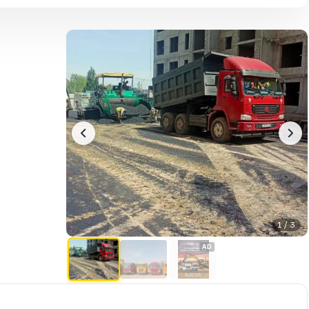
1 / 3
AD