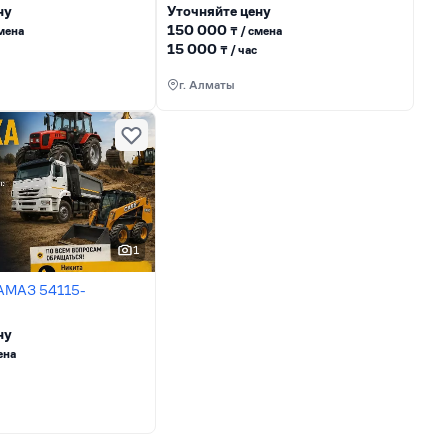
ну
Уточняйте цену
150 000
сменa
₸ / сменa
15 000
₸ / час
г. Алматы
1
КАМАЗ 54115-
ну
енa