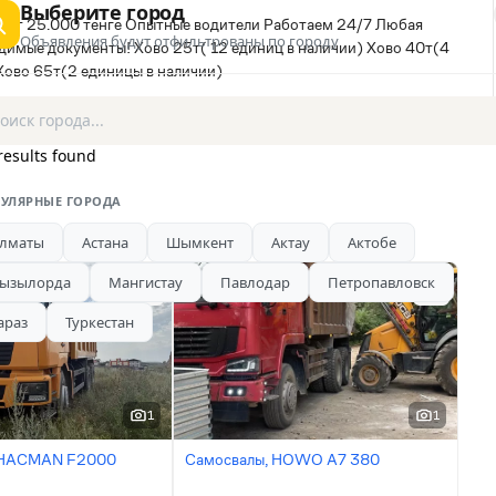
Выберите город
н-от 25.000 тенге Опытные водители Работаем 24/7 Любая
Объявления будут отфильтрованы по городу
димые документы! Хово 25т( 12 единиц в наличии) Хово 40т(4
Хово 65т(2 единицы в наличии)
results found
УЛЯРНЫЕ ГОРОДА
лматы
Астана
Шымкент
Актау
Актобе
ызылорда
Мангистау
Павлодар
Петропавловск
араз
Туркестан
1
1
SHACMAN F2000
Самосвалы, HOWO A7 380