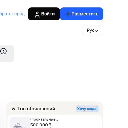
Войти
Разместить
брать город
Рус
🔥 Топ объявлений
Хочу сюда!
Фронтальные
погрузчики,Экскаваторы-
500 000 ₸