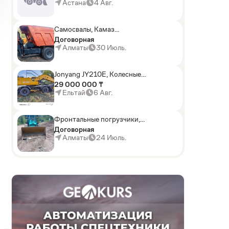
погрузчики,Мини-
Астана
4 Авг.
погрузчики,Горные
комбайны
Самосвалы, Камаз
АГП-29РТ (шасси
Договорная
KАМАЗ-43114 6x6)
Алматы
30 Июль.
Jonyang JY210E, Колесные
экскаваторы
29 000 000 ₸
Ельтай
6 Авг.
Фронтальные погрузчики,
Sunward ZYJ 320
Договорная
Алматы
24 Июль.