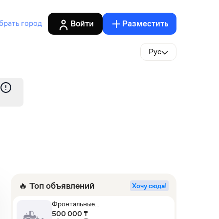
Войти
Разместить
брать город
Рус
🔥 Топ объявлений
Хочу сюда!
Фронтальные
погрузчики,Экскаваторы-
500 000 ₸