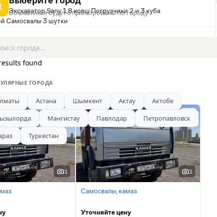
Выберите город
ny Экскаватор Sany 1.8 ковш Погрузчики 2 и 3 куба
Объявления будут отфильтрованы по городу
ой Самосвалы 3 шутки
results found
УЛЯРНЫЕ ГОРОДА
лматы
Астана
Шымкент
Актау
Актобе
ызылорда
Мангистау
Павлодар
Петропавловск
араз
Туркестан
1
1
амаз
Самосвалы, камаз
ну
Уточняйте цену