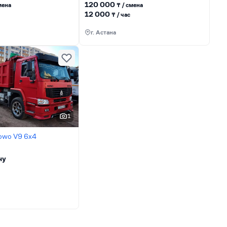
120 000
менa
₸ / сменa
12 000
₸ / час
г. Астана
1
owo V9 6х4
ну