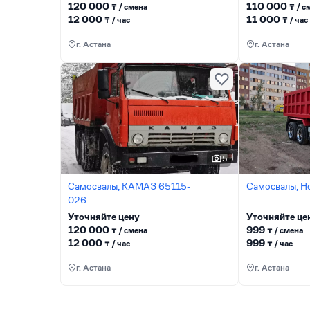
120 000
110 000
₸ / сменa
₸ / с
12 000
11 000
₸ / час
₸ / час
г. Астана
г. Астана
5
Самосвалы, КАМАЗ 65115-
Самосвалы, H
026
Уточняйте цену
Уточняйте це
120 000
999
₸ / сменa
₸ / сменa
12 000
999
₸ / час
₸ / час
г. Астана
г. Астана