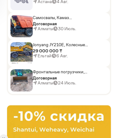
погрузчики,Мини-
Астана
4 Авг.
погрузчики,Горные
комбайны
Самосвалы, Камаз
АГП-29РТ (шасси
Договорная
KАМАЗ-43114 6x6)
Алматы
30 Июль.
Jonyang JY210E, Колесные
экскаваторы
29 000 000 ₸
Ельтай
6 Авг.
Фронтальные погрузчики,
Sunward ZYJ 320
Договорная
Алматы
24 Июль.