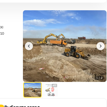
XI
P10
1 / 2
AD