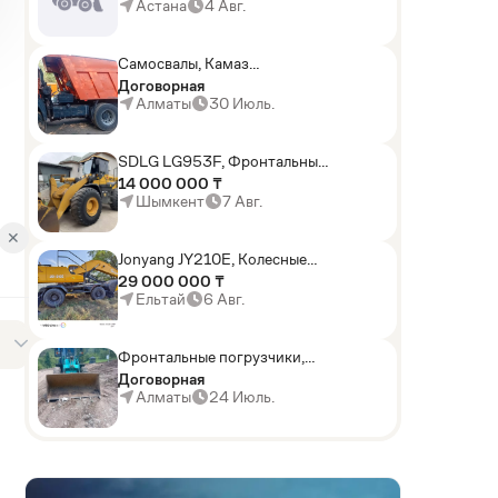
погрузчики,Мини-
Астана
4 Авг.
погрузчики,Горные
комбайны
Самосвалы, Камаз
АГП-29РТ (шасси
Договорная
KАМАЗ-43114 6x6)
Алматы
30 Июль.
SDLG LG953F, Фронтальные
погрузчики
14 000 000 ₸
Шымкент
7 Авг.
✕
Jonyang JY210E, Колесные
экскаваторы
29 000 000 ₸
Ельтай
6 Авг.
Фронтальные погрузчики,
Sunward ZYJ 320
Договорная
Алматы
24 Июль.