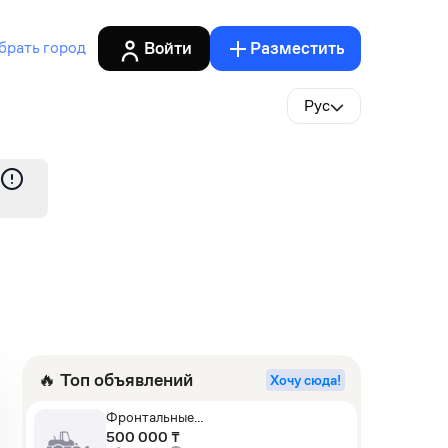
Войти
Разместить
брать город
Рус
🔥 Топ объявлений
Хочу сюда!
Фронтальные
погрузчики,Экскаваторы-
500 000 ₸