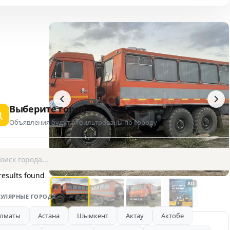
Выберите город
Объявления будут отфильтрованы по городу
1 / 4
results found
AD
УЛЯРНЫЕ ГОРОДА
лматы
Астана
Шымкент
Актау
Актобе