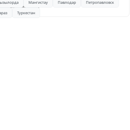
ызылорда
Мангистау
Павлодар
Петропавловск
, кондиционер стоит.
араз
Туркестан