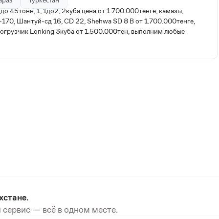
араз
Туркестан
о 45тонн, 1, 1до2, 2куба цена от 1.700.000тенге, камазы,
-170, Шантуй-сд 16, CD 22, Shehwa SD 8 B от 1.700.000тенге,
грузчик Lonking 3куба от 1.500.000тен, выполним любые
хстане.
 сервис — всё в одном месте.