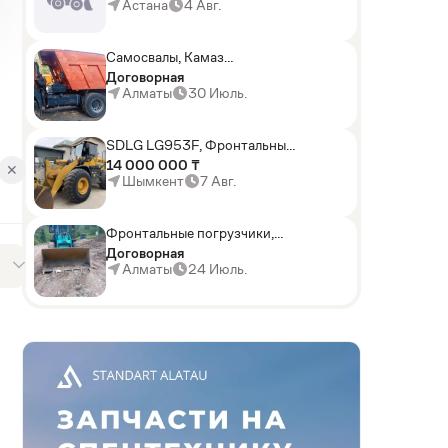
погрузчики,Мини-
Астана
4 Авг.
погрузчики,Горные
комбайны
Самосвалы, Камаз
АГП-29РТ (шасси
Договорная
KАМАЗ-43114 6x6)
Алматы
30 Июль.
SDLG LG953F, Фронтальные
погрузчики
14 000 000 ₸
✕
Шымкент
7 Авг.
Фронтальные погрузчики,
Sunward ZYJ 320
Договорная
Алматы
24 Июль.