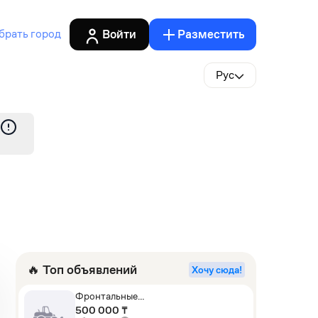
Войти
Разместить
брать город
Рус
🔥 Топ объявлений
Хочу сюда!
Фронтальные
погрузчики,Экскаваторы-
500 000 ₸