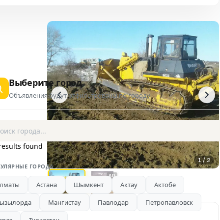
Выберите город
Объявления будут отфильтрованы по городу
results found
1 / 2
УЛЯРНЫЕ ГОРОДА
AD
лматы
Астана
Шымкент
Актау
Актобе
ызылорда
Мангистау
Павлодар
Петропавловск