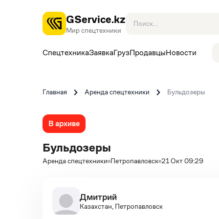
GService.kz
Мир спецтехники
Спецтехника
Заявка
Груз
Продавцы
Новости
Главная
Аренда спецтехники
Бульдозеры
В архиве
Бульдозеры
Аренда спецтехники
Петропавловск
21 Окт 09:29
Дмитрий
Казахстан, Петропавловск