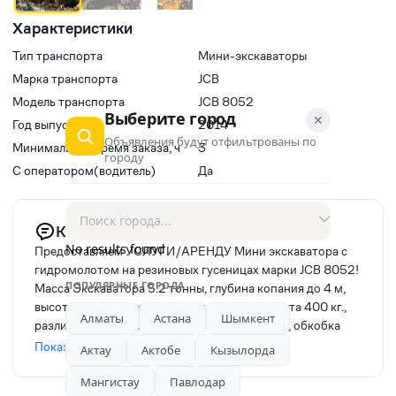
Характеристики
Тип транспорта
Мини-экскаваторы
Марка транспорта
JCB
Модель транспорта
JCB 8052
Выберите город
✕
Год выпуска
2014
Объявления будут отфильтрованы по
Минимальное время заказа, ч
3
городу
С оператором(водитель)
Да
Комментарий продавца
No results found
Предоставляем УСЛУГИ/АРЕНДУ Мини экскаватора с
гидромолотом на резиновых гусеницах марки JCB 8052!
ПОПУЛЯРНЫЕ ГОРОДА
Масса Экскаватора 5.2 тонны, глубина копания до 4 м,
высота 2, 55 м., ширина 2 м. масса гидромолта 400 кг.,
Алматы
Астана
Шымкент
различные вариации ковшей. Рытье траншей, обкобка
свай, планировка участков и откосов, котлованы,
Показать
Актау
Актобе
Кызылорда
септики. возможна работа в помещениях и паркингах и в
парках. один из лучших экскаваторов в своем классе не
Мангистау
Павлодар