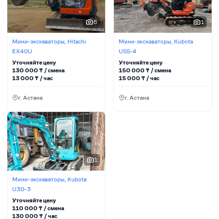
6
1
Мини-экскаваторы, Hitachi
Мини-экскаваторы, Kubota
EX40U
U55-4
Уточняйте цену
Уточняйте цену
130 000
₸ / сменa
150 000
₸ / сменa
13 000
₸ / час
15 000
₸ / час
г. Астана
г. Астана
1
Мини-экскаваторы, Kubota
U30-3
Уточняйте цену
110 000
₸ / сменa
130 000
₸ / час