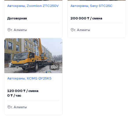
Автокраны, Zoomlion ZTC250V
Автокраны, Sany STC25C
Договорная
200 000
₸ / сменa
г. Алматы
г. Алматы
2
Автокраны, XCMG QY25K5
120 000
₸ / сменa
0
₸ / час
г. Алматы