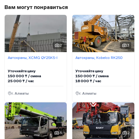
Вам могут понравиться
2
3
Автокраны, XCMG QY25K5-I
Автокраны, Kobelco RK250
Уточняйте цену
Уточняйте цену
150 000
₸ / сменa
150 000
₸ / сменa
25 000
₸ / час
18 000
₸ / час
г. Алматы
г. Алматы
3
2