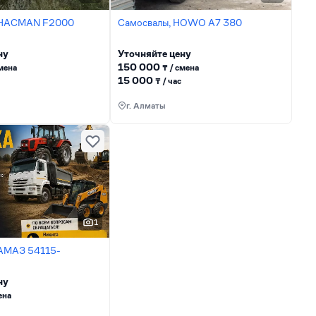
SHACMAN F2000
Самосвалы, HOWO A7 380
ну
Уточняйте цену
150 000
сменa
₸ / сменa
15 000
₸ / час
г. Алматы
1
КАМАЗ 54115-
ну
енa