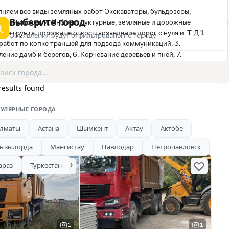
лняем все виды земляных работ Экскаваторы, бульдозеры,
Выберите город
ыми операторами. Инфраструктурные, земляные и дорожные
е грунта, дорожные откосы возведение дорог с нуля и. Т. Д 1.
Объявления будут отфильтрованы по городу
работ по копке траншей для подвода коммуникаций. 3.
ение дамб и берегов; 6. Корчевание деревьев и пней; 7.
8. Засыпка площадок и заболоченных участков; 9. Уплотнение,
хники: 1. Экскаваторы 2. Фронтальные погрузчики 3.
 6. Самосвалы 7. Катки и т. Д. Будем рады взаимовыгодному
results found
УЛЯРНЫЕ ГОРОДА
лматы
Астана
Шымкент
Актау
Актобе
ызылорда
Мангистау
Павлодар
Петропавловск
араз
Туркестан
1
1