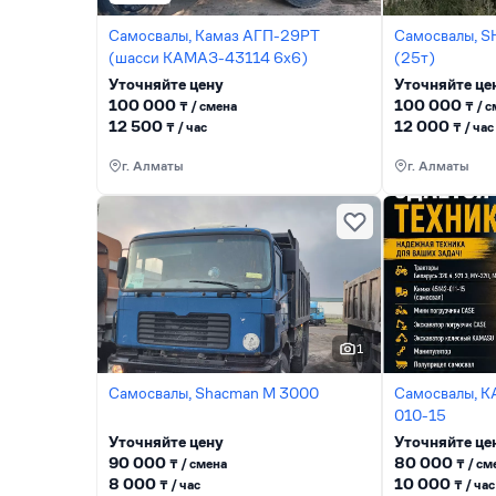
Самосвалы, Камаз АГП-29РТ
Самосвалы, 
(шасси KАМАЗ-43114 6x6)
(25т)
Уточняйте цену
Уточняйте це
100 000
100 000
₸ / сменa
₸ / 
12 500
12 000
₸ / час
₸ / час
г. Алматы
г. Алматы
1
Самосвалы, Shacman М 3000
Самосвалы, 
010-15
Уточняйте цену
Уточняйте це
90 000
80 000
₸ / сменa
₸ / см
8 000
10 000
₸ / час
₸ / час