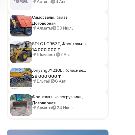
погрузчики,Мини-
Астана
4 Авг.
погрузчики,Горные
комбайны
Самосвалы, Камаз
АГП-29РТ (шасси
Договорная
KАМАЗ-43114 6x6)
Алматы
30 Июль.
SDLG LG953F, Фронтальные
погрузчики
14 000 000 ₸
Шымкент
7 Авг.
Jonyang JY210E, Колесные
экскаваторы
29 000 000 ₸
Ельтай
6 Авг.
Фронтальные погрузчики,
Sunward ZYJ 320
Договорная
Алматы
24 Июль.