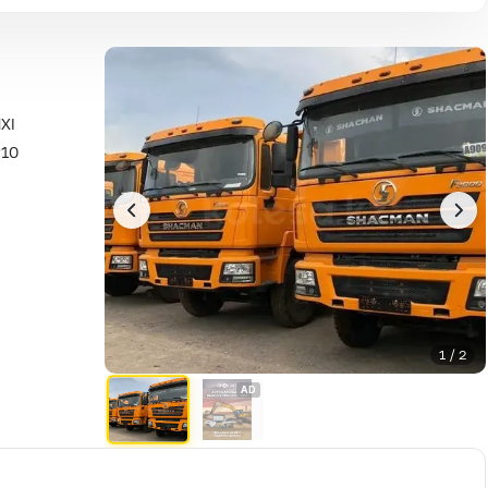
XI
P10
1 / 2
AD