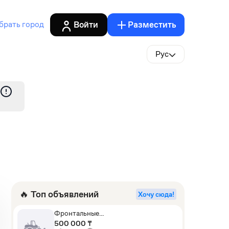
Войти
Разместить
брать город
Рус
🔥 Топ объявлений
Хочу сюда!
Фронтальные
погрузчики,Экскаваторы-
500 000 ₸