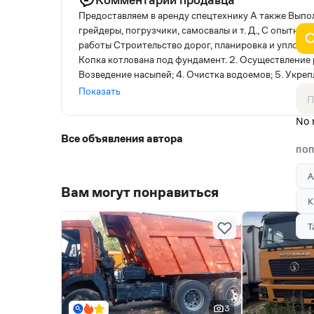
Предоставляем в аренду спецтехнику A также Выпо
грейдеры, погрузчики, самосвалы и т. Д., C опытн
работы Строительство дорог, планировка и уплотнени
Копка котлована под фундамент. 2. Осуществление 
Возведение насыпей; 4. Очистка водоемов; 5. Укрепл
Планирование участков в дорожном строительстве; 
Показать
выемка, вывоз грунта и многие другие. Парк спецте
Экскаваторы-погрузчики 4. Грейдеры 5. Бульдозеры
No 
сотрудничеству Любая форма оплаты
Все объявления автора
ПОП
А
Вам могут понравиться
К
Т
3