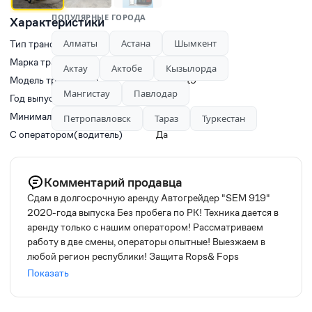
ПОПУЛЯРНЫЕ ГОРОДА
Характеристики
Алматы
Астана
Шымкент
Тип транспорта
Грейдеры
Марка транспорта
SEM
Актау
Актобе
Кызылорда
Модель транспорта
SEM 919
Мангистау
Павлодар
Год выпуска
2020
Минимальное время заказа, ч
3
Петропавловск
Тараз
Туркестан
С оператором(водитель)
Да
Комментарий продавца
Сдам в долгосрочную аренду Автогрейдер "SEM 919"
2020-года выпуска Без пробега по РК! Техника дается в
аренду только с нашим оператором! Рассматриваем
работу в две смены, операторы опытные! Выезжаем в
любой регион республики! Защита Rops& Fops
интегрирована в кабину! (защита переворота кабины)
Показать
Модель грейдера SEM 919 Год выпуска — 2020 Колесная
формула — 1х2х3 Габариты (мм) — 11100x2740x3360