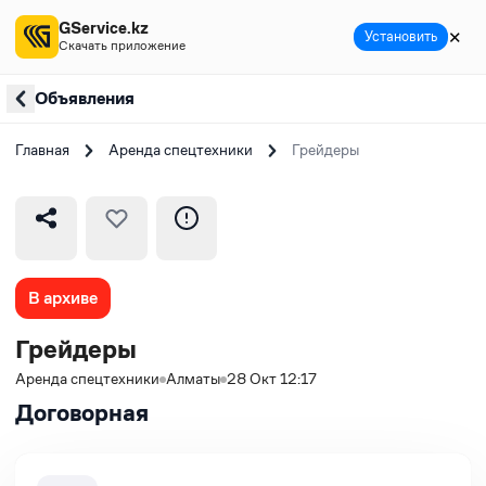
GService.kz
✕
Установить
Скачать приложение
Объявления
Главная
Аренда спецтехники
Грейдеры
В архиве
Грейдеры
Аренда спецтехники
Алматы
28 Окт 12:17
Договорная