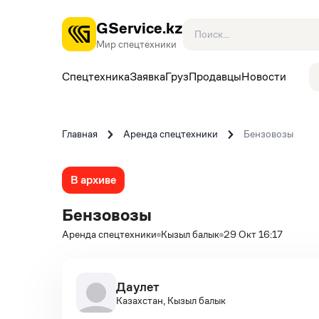
GService.kz
Мир спецтехники
Спецтехника
Заявка
Груз
Продавцы
Новости
Главная
Аренда спецтехники
Бензовозы
В архиве
Бензовозы
Аренда спецтехники
Кызыл балык
29 Окт 16:17
Даулет
Казахстан, Кызыл балык