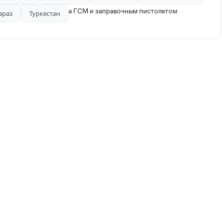
2 куб с счетчиками учета ГСМ и заправочным пистолетом
араз
Туркестан