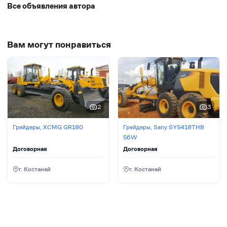
Операционный вес, полный — 17 690 кг. Техника
Все объявления автора
находится в г. Актобе!
Вам могут понравиться
2
3
Грейдеры, XCMG GR180
Грейдеры, Sany SY5418THB
56W
Договорная
Договорная
г. Костанай
г. Костанай