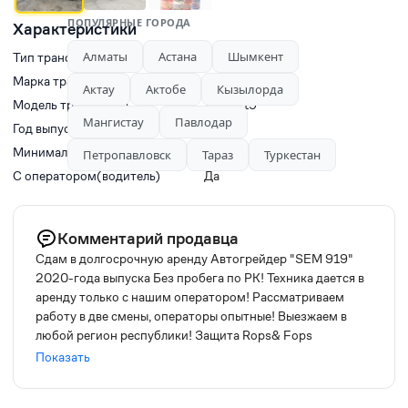
ПОПУЛЯРНЫЕ ГОРОДА
Характеристики
Алматы
Астана
Шымкент
Тип транспорта
Грейдеры
Марка транспорта
SEM
Актау
Актобе
Кызылорда
Модель транспорта
SEM 919
Мангистау
Павлодар
Год выпуска
2020
Минимальное время заказа, ч
3
Петропавловск
Тараз
Туркестан
С оператором(водитель)
Да
Комментарий продавца
Сдам в долгосрочную аренду Автогрейдер "SEM 919"
2020-года выпуска Без пробега по РК! Техника дается в
аренду только с нашим оператором! Рассматриваем
работу в две смены, операторы опытные! Выезжаем в
любой регион республики! Защита Rops& Fops
интегрирована в кабину! (защита переворота кабины)
Показать
Модель грейдера SEM 919 Год выпуска — 2020 Колесная
формула — 1х2х3 Габариты (мм) — 11100x2740x3360