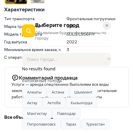
Характеристики
Тип транспорта
Фронтальные погрузчики
Выберите город
✕
Марка транспорта
SDLG
Объявления будут отфильтрованы по
Модель транспорта
SDLG L956FH
городу
Год выпуска
2022
Минимальное время заказа, ч
3
С оператором(водитель)
Нет
No results found
Комментарий продавца
ПОПУЛЯРНЫЕ ГОРОДА
Услуги — аренда спецтехники Выполняем все виды
земляных работ. Карьерные, дорожные и строительные
Алматы
Астана
Шымкент
работы Горнодобывающих и карьерных работы
Актау
Актобе
Кызылорда
Мангистау
Павлодар
Все объявления автора
Петропавловск
Тараз
Туркестан