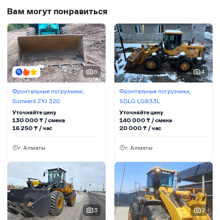
Вам могут понравиться
6
4
Фронтальные погрузчики,
Фронтальные погрузчики,
Sunward ZYJ 320
SDLG LG933L
Уточняйте цену
Уточняйте цену
130 000
₸ / сменa
140 000
₸ / сменa
16 250
₸ / час
20 000
₸ / час
г. Алматы
г. Алматы
3
2