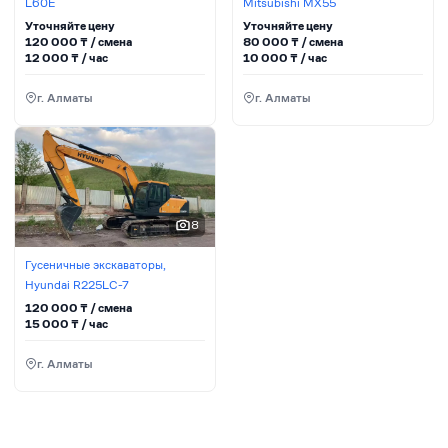
L60E
Mitsubishi MX55
Уточняйте цену
Уточняйте цену
120 000
₸ / сменa
80 000
₸ / сменa
12 000
₸ / час
10 000
₸ / час
г. Алматы
г. Алматы
8
Гусеничные экскаваторы,
Hyundai R225LC-7
120 000
₸ / сменa
15 000
₸ / час
г. Алматы