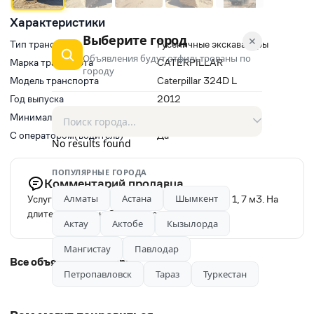
Характеристики
Выберите город
✕
Тип транспорта
Гусеничные экскаваторы
Объявления будут отфильтрованы по
Марка транспорта
CATERPILLAR
городу
Модель транспорта
Caterpillar 324D L
Год выпуска
2012
Минимальное время заказа, ч
3
С оператором(водитель)
Да
No results found
ПОПУЛЯРНЫЕ ГОРОДА
Комментарий продавца
Алматы
Астана
Шымкент
Услуга гусеничного экскаватора CAT 324 DL 1, 7 м3. На
длительный срок. Опытный оператор.
Актау
Актобе
Кызылорда
Мангистау
Павлодар
Все объявления автора
Петропавловск
Тараз
Туркестан