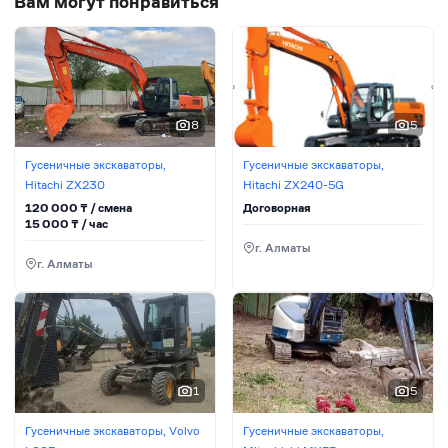
Вам могут понравиться
8
5
Гусеничные экскаваторы,
Гусеничные экскаваторы,
Hitachi ZX230
Hitachi ZX240-5G
120 000
₸ / сменa
Договорная
15 000
₸ / час
г. Алматы
г. Алматы
1
5
Гусеничные экскаваторы, Volvo
Гусеничные экскаваторы,