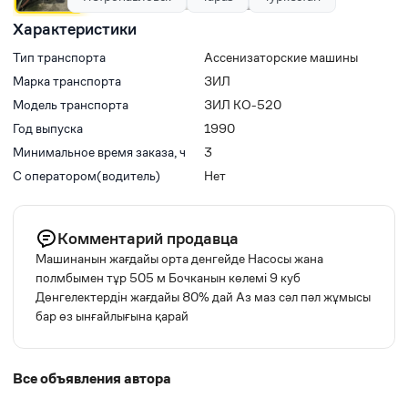
Характеристики
Тип транспорта
Ассенизаторские машины
Марка транспорта
ЗИЛ
Модель транспорта
ЗИЛ КО-520
Год выпуска
1990
Минимальное время заказа, ч
3
С оператором(водитель)
Нет
Комментарий продавца
Машинанын жағдайы орта денгейде Насосы жана
полмбымен тұр 505 м Бочканын көлемі 9 куб
Дөнгелектердін жағдайы 80% дай Аз маз сәл пәл жұмысы
бар өз ынғайлығына қарай
Все объявления автора