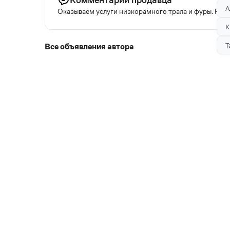
А
Оказываем услуги низкорамного трала и фуры. Рабо
К
Т
Все объявления автора