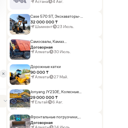
погрузчики,Мини-
Астана
4 Авг.
погрузчики,Горные
комбайны
Case 570 ST, Экскаваторы-
погрузчики
32 000 000 ₸
Шымкент
23 Июль.
Самосвалы, Камаз
АГП-29РТ (шасси
Договорная
KАМАЗ-43114 6x6)
Алматы
30 Июль.
Дорожные катки
90 000 ₸
✕
Алматы
27 Май.
Jonyang JY210E, Колесные
экскаваторы
29 000 000 ₸
Ельтай
6 Авг.
Фронтальные погрузчики,
Sunward ZYJ 320
Договорная
Алматы
24 Июль.