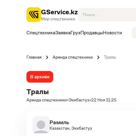
GService.kz
Мир спецтехники
Спецтехника
Заявка
Груз
Продавцы
Новости
Главная
Аренда спецтехники
Тралы
В архиве
Тралы
Аренда спецтехники
Экибастуз
22 Ноя 11:25
Рамиль
Казахстан, Экибастуз