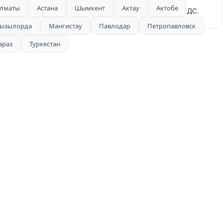
лматы
Астана
Шымкент
Актау
Актобе
таем как за наличный расчёт так и безналичный расчёт с НДС.
ызылорда
Мангистау
Павлодар
Петропавловск
араз
Туркестан