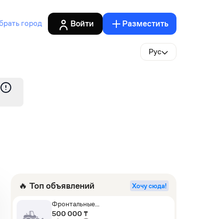
Войти
Разместить
брать город
Рус
🔥 Топ объявлений
Хочу сюда!
Фронтальные
погрузчики,Экскаваторы-
500 000 ₸