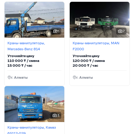
1
7
Краны-манипуляторы,
Краны-манипуляторы, MAN
Mercedes-Benz 814
F2000
Уточняйте цену
Уточняйте цену
110 000
₸ / сменa
120 000
₸ / сменa
15 000
₸ / час
20 000
₸ / час
г. Алматы
г. Алматы
3
Краны-манипуляторы, Камаз
65117-029