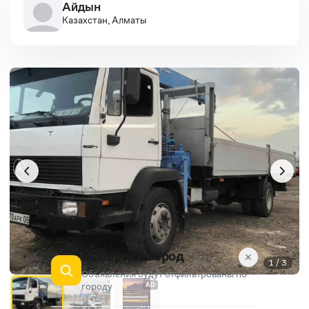
Айдын
Казахстан, Алматы
Выберите город
✕
1 / 3
Объявления будут отфильтрованы по
городу
AD