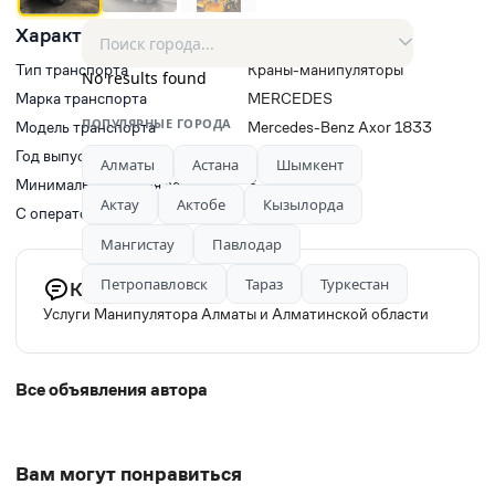
Характеристики
Тип транспорта
Краны-манипуляторы
No results found
Марка транспорта
MERCEDES
ПОПУЛЯРНЫЕ ГОРОДА
Модель транспорта
Mercedes-Benz Axor 1833
Год выпуска
2011
Алматы
Астана
Шымкент
Минимальное время заказа, ч
3
Актау
Актобе
Кызылорда
С оператором(водитель)
Да
Мангистау
Павлодар
Петропавловск
Тараз
Туркестан
Комментарий продавца
Услуги Манипулятора Алматы и Алматинской области
Все объявления автора
Вам могут понравиться