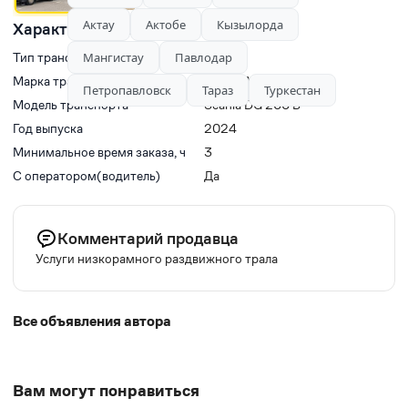
Актау
Актобе
Кызылорда
Характеристики
Мангистау
Павлодар
Тип транспорта
Тралы
Марка транспорта
SCANIA
Петропавловск
Тараз
Туркестан
Модель транспорта
Scania DG 200 B
Год выпуска
2024
Минимальное время заказа, ч
3
С оператором(водитель)
Да
Комментарий продавца
Услуги низкорамного раздвижногo трала
Все объявления автора
Вам могут понравиться