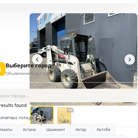
Выберите город
Объявления будут отфильтрованы по городу
1 / 2
results found
AD
УЛЯРНЫЕ ГОРОДА
лматы
Астана
Шымкент
Актау
Актобе