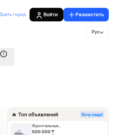
Войти
Разместить
брать город
Рус
🔥 Топ объявлений
Хочу сюда!
Фронтальные
погрузчики,Экскаваторы-
500 000 ₸