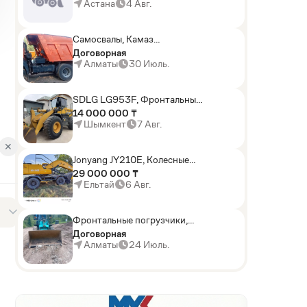
погрузчики,Мини-
Астана
4 Авг.
погрузчики,Горные
комбайны
Самосвалы, Камаз
АГП-29РТ (шасси
Договорная
KАМАЗ-43114 6x6)
Алматы
30 Июль.
SDLG LG953F, Фронтальные
погрузчики
14 000 000 ₸
Шымкент
7 Авг.
✕
Jonyang JY210E, Колесные
экскаваторы
29 000 000 ₸
Ельтай
6 Авг.
Фронтальные погрузчики,
Sunward ZYJ 320
Договорная
Алматы
24 Июль.