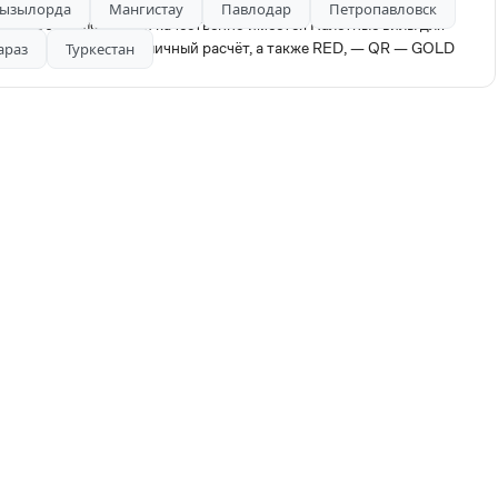
ызылорда
Мангистау
Павлодар
Петропавловск
ка любой сложности качественно имеется Палетные вилы для
ата наличный и безналичный расчёт, а также RED, — QR — GOLD
араз
Туркестан