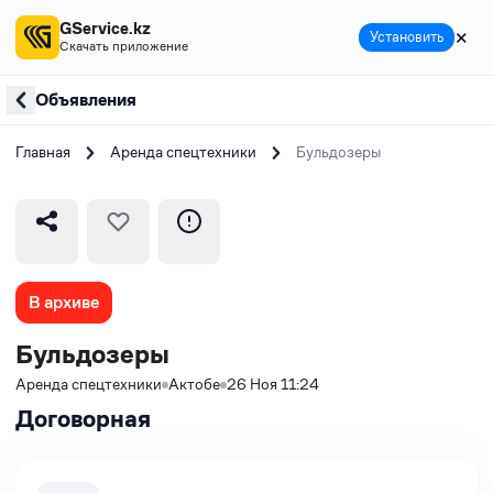
GService.kz
✕
Установить
Скачать приложение
Объявления
Главная
Аренда спецтехники
Бульдозеры
В архиве
Бульдозеры
Аренда спецтехники
Актобе
26 Ноя 11:24
Договорная