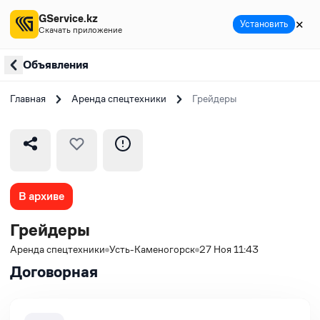
GService.kz
✕
Установить
Скачать приложение
Объявления
Главная
Аренда спецтехники
Грейдеры
В архиве
Грейдеры
Аренда спецтехники
Усть-Каменогорск
27 Ноя 11:43
Договорная