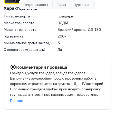
Петропавловск
Тараз
Туркестан
Характеристики
Тип транспорта
Грейдеры
Марка транспорта
ЧСДМ
Модель транспорта
Брянский арсенал ДЗ-180
Год выпуска
2007
Минимальное время заказа, ч
3
С оператором(водитель)
Да
Комментарий продавца
Грейдеры, услуги грейдера, аренда грейдеров.
Выполнение землеройно-профилировочных работ в
дорожном строительстве на грунтах I, II, III, IV категорий.
С помощью грейдера удобно производить планировку
грунта, делать земляные насыпи, земляные дорожные
боковые откосы, вырезание кюветов, выемок, придание
Показать
им необходимых уклонов, при сооружении площадок,
профильных выемок и насыпей также грейдеры имеют