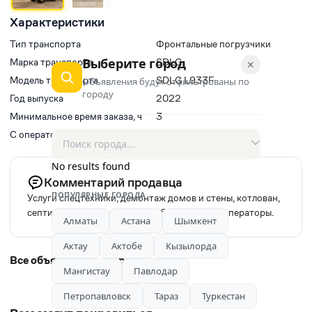
Характеристики
Тип транспорта
Фронтальные погрузчики
Выберите город
Марка транспорта
SDLG
✕
Модель транспорта
SDLG L933F
Объявления будут отфильтрованы по
городу
Год выпуска
2022
Минимальное время заказа, ч
3
С оператором(водитель)
Да
No results found
Комментарий продавца
ПОПУЛЯРНЫЕ ГОРОДА
Услуги спецтехники, демонтаж домов и стены, котлован,
септик. Все виды земляных работ. Опытные операторы.
Алматы
Астана
Шымкент
Актау
Актобе
Кызылорда
Все объявления автора
Мангистау
Павлодар
Петропавловск
Тараз
Туркестан