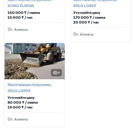
XCMG ZL50GN
SDLG LG953
150 000
₸ / сменa
Уточняйте цену
15 000
₸ / час
170 000
₸ / сменa
20 000
₸ / час
г. Алматы
г. Алматы
4
Фронтальные погрузчики,
SDLG LG933
Уточняйте цену
80 000
₸ / сменa
15 000
₸ / час
г. Алматы