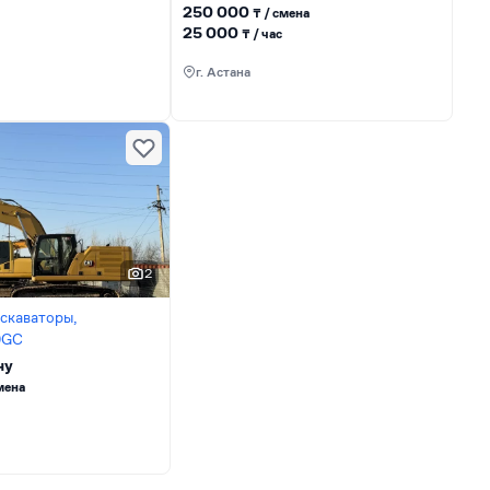
250 000
₸ / сменa
25 000
₸ / час
г. Астана
2
скаваторы,
30GC
ну
сменa