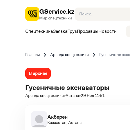
GService.kz
Мир спецтехники
Спецтехника
Заявка
Груз
Продавцы
Новости
Главная
Аренда спецтехники
Гусеничные экс
В архиве
Гусеничные экскаваторы
Аренда спецтехники
Астана
29 Ноя 11:51
Акберен
Казахстан, Астана