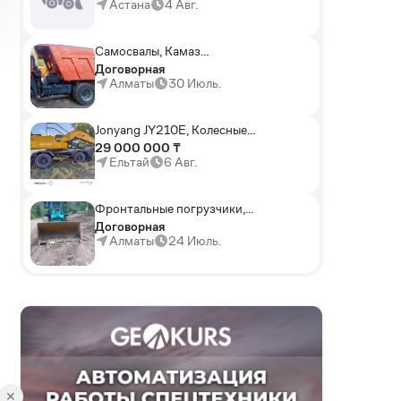
погрузчики,Мини-
Астана
4 Авг.
погрузчики,Горные
комбайны
Самосвалы, Камаз
АГП-29РТ (шасси
Договорная
KАМАЗ-43114 6x6)
Алматы
30 Июль.
Jonyang JY210E, Колесные
экскаваторы
29 000 000 ₸
Ельтай
6 Авг.
Фронтальные погрузчики,
Sunward ZYJ 320
Договорная
Алматы
24 Июль.
✕