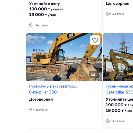
Уточняйте цену
Договорная
190 000
₸ / сменa
г. Астана
19 000
₸ / час
г. Астана
5
Гусеничные экскаваторы,
Гусеничные эк
Caterpillar 330
Caterpillar 3
Договорная
Уточняйте це
190 000
₸ / 
г. Астана
19 000
₸ / час
г. Астана