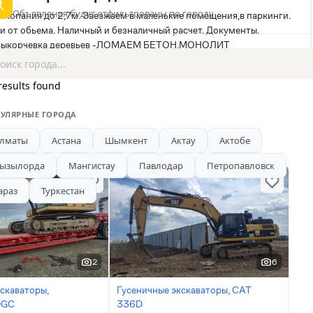
Объявления будут отфильтрованы по городу
а копания до 2,7м. Заезжаем в маленькие помещения,в паркинги.
и от обьема. Наличный и безналичный расчет. Документы.
и -выкорчевка деревьев -ЛОМАЕМ БЕТОН,МОНОЛИТ
results found
УЛЯРНЫЕ ГОРОДА
лматы
Астана
Шымкент
Актау
Актобе
ызылорда
Мангистау
Павлодар
Петропавловск
араз
Туркестан
2
6
скаваторы,
Гусеничные экскаваторы, CAT
30GC
336D