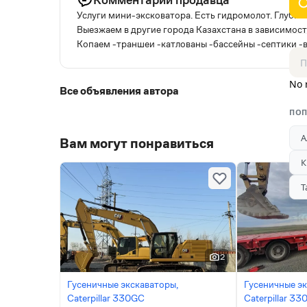
Услуги мини-эксковатора. Есть гидромолот. Глубин
Выезжаем в другие города Казахстана в зависимост
Копаем -траншеи -катлованы -бассейны -септик
No 
Все объявления автора
ПОП
А
Вам могут понравиться
К
Т
2
Гусеничные экскаваторы,
Гусеничные эк
Caterpillar 330GC
Caterpillar 3