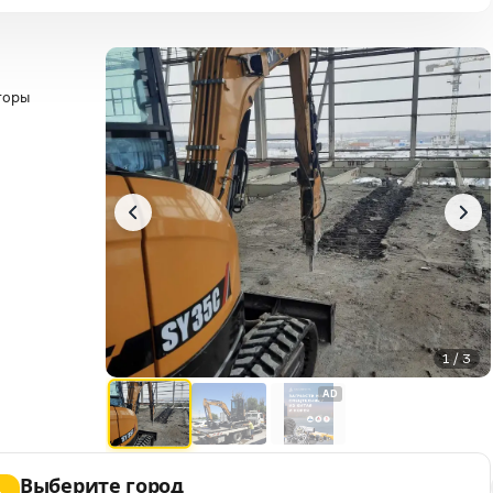
торы
1 / 3
AD
Выберите город