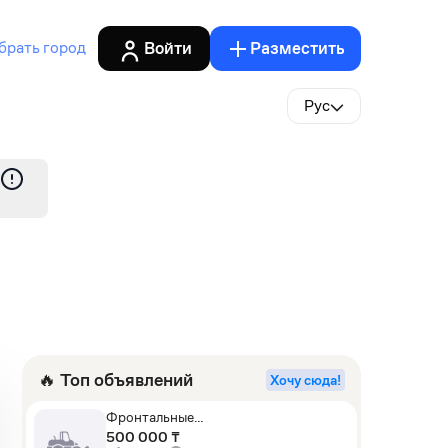
Войти
Разместить
брать город
Рус
🔥 Топ объявлений
Хочу сюда!
Фронтальные
погрузчики,Экскаваторы-
500 000 ₸