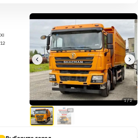
XI
P12
1 / 2
AD