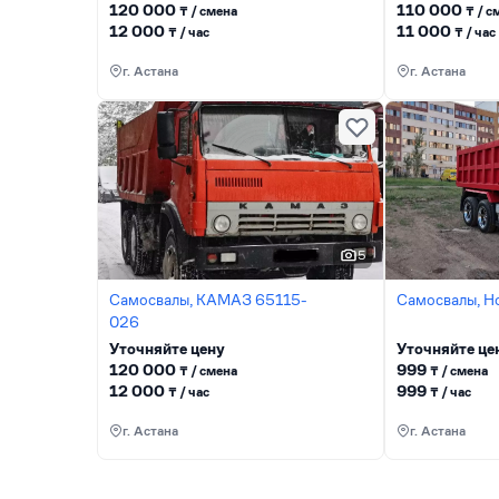
120 000
110 000
₸ / сменa
₸ / с
12 000
11 000
₸ / час
₸ / час
г. Астана
г. Астана
5
Самосвалы, КАМАЗ 65115-
Самосвалы, H
026
Уточняйте цену
Уточняйте це
120 000
999
₸ / сменa
₸ / сменa
12 000
999
₸ / час
₸ / час
г. Астана
г. Астана