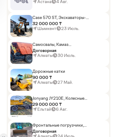
погрузчики,Мини-
Астана
4 Авг.
погрузчики,Горные
комбайны
Case 570 ST, Экскаваторы-
погрузчики
32 000 000 ₸
Шымкент
23 Июль.
Самосвалы, Камаз
АГП-29РТ (шасси
Договорная
KАМАЗ-43114 6x6)
Алматы
30 Июль.
Дорожные катки
90 000 ₸
Алматы
27 Май.
Jonyang JY210E, Колесные
экскаваторы
29 000 000 ₸
Ельтай
6 Авг.
Фронтальные погрузчики,
Sunward ZYJ 320
Договорная
Алматы
24 Июль.