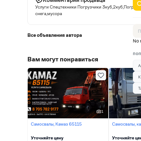
Услуги Спецтехники Погрузчики 3куб,2куб,Погрузч
снега,мусора
Все объявления автора
No 
ПОП
Вам могут понравиться
А
К
Т
1
Самосвалы, Камаз 65115
Самосвалы, к
Уточняйте цену
Уточняйте це