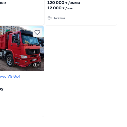
120 000
менa
₸ / сменa
12 000
₸ / час
г. Астана
1
owo V9 6х4
ну