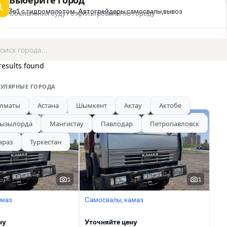
Выберите город
ик 3в1 с гидромолотом ,Автогрейдеры,самосвалы,вывоз
Объявления будут отфильтрованы по городу
results found
УЛЯРНЫЕ ГОРОДА
лматы
Астана
Шымкент
Актау
Актобе
ызылорда
Мангистау
Павлодар
Петропавловск
араз
Туркестан
1
1
амаз
Самосвалы, камаз
ну
Уточняйте цену