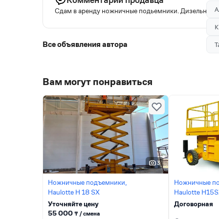
А
Сдам в аренду ножничные подьемники. Дизельные и 
К
Все объявления автора
Т
Вам могут понравиться
3
Ножничные подъемники,
Ножничные п
Haulotte H 18 SX
Haulotte H15
Уточняйте цену
Договорная
55 000
₸ / сменa