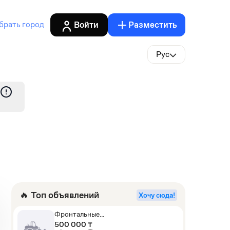
Войти
Разместить
брать город
Рус
🔥 Топ объявлений
Хочу сюда!
Фронтальные
погрузчики,Экскаваторы-
500 000 ₸