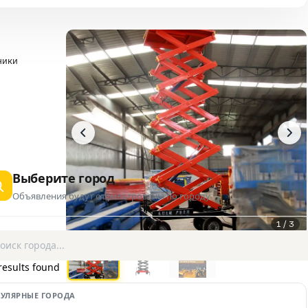
ники
Выберите город
Объявления будут отфильтрованы по городу
1 / 3
AD
results found
УЛЯРНЫЕ ГОРОДА