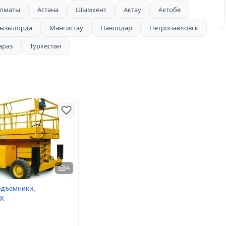
лматы
Астана
Шымкент
Актау
Актобе
электрические 8, 10, 12 метров
ызылорда
Мангистау
Павлодар
Петропавловск
араз
Туркестан
4
одъемники,
SX