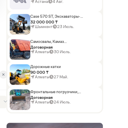
погрузчики,Мини-
Астана
4 Авг.
погрузчики,Горные
комбайны
Case 570 ST, Экскаваторы-
погрузчики
32 000 000 ₸
Шымкент
23 Июль.
Самосвалы, Камаз
АГП-29РТ (шасси
Договорная
KАМАЗ-43114 6x6)
Алматы
30 Июль.
Дорожные катки
90 000 ₸
✕
Алматы
27 Май.
Фронтальные погрузчики,
Sunward ZYJ 320
Договорная
Алматы
24 Июль.