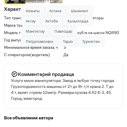
ПОПУЛЯРНЫЕ ГОРОДА
Характеристики
Алматы
Астана
Шымкент
Тип транспорта
Краны-манипуляторы
Актау
Актобе
Кызылорда
Марка транспорта
ISUZU
Мангистау
Павлодар
Модель транспорта
Isuzu 5 куб.м на шасси NQR90
Год выпуска
2014
Петропавловск
Тараз
Туркестан
Минимальное время заказа, ч
3
С оператором(водитель)
Да
Комментарий продавца
Услуги мини манипулятора. Заезд в любую точку города.
Грузоподьемность машины от 2т до 8т г/п крана 2. Т до
4 т, вылет стрелы 12метр. Размеры кузова 4.X2.6-2, 45
Город, межгород.
Все объявления автора